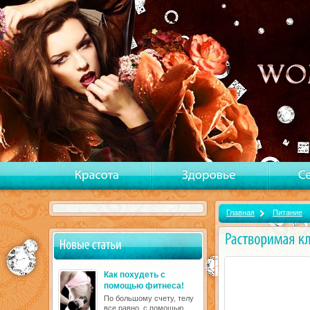
Главная
Питание
Как похудеть с
помощью фитнеса!
По большому счету, телу
все равно, с помощью