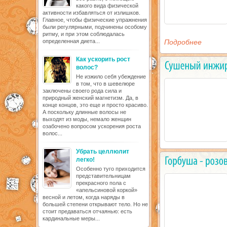
какого вида физической
активности избавляться от излишков.
Главное, чтобы физические упражнения
были регулярными, подчинены особому
ритму, и при этом соблюдалась
определенная диета...
Подробнее
Как ускорить рост
волос?
Не изжило себя убеждение
в том, что в шевелюре
заключены своего рода сила и
природный женский магнетизм. Да, в
конце концов, это еще и просто красиво.
А поскольку длинные волосы не
выходят из моды, немало женщин
озабочено вопросом ускорения роста
волос...
Убрать целлюлит
легко!
Особенно туго приходится
представительницам
прекрасного пола с
«апельсиновой коркой»
весной и летом, когда наряды в
большей степени открывают тело. Но не
стоит предаваться отчаянью: есть
кардинальные меры...