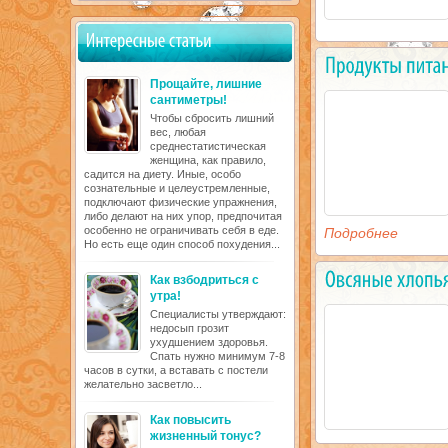
Прощайте, лишние
сантиметры!
Чтобы сбросить лишний
вес, любая
среднестатистическая
женщина, как правило,
садится на диету. Иные, особо
сознательные и целеустремленные,
подключают физические упражнения,
либо делают на них упор, предпочитая
особенно не ограничивать себя в еде.
Подробнее
Но есть еще один способ похудения...
Как взбодриться с
утра!
Специалисты утверждают:
недосып грозит
ухудшением здоровья.
Спать нужно минимум 7-8
часов в сутки, а вставать с постели
желательно засветло...
Как повысить
жизненный тонус?