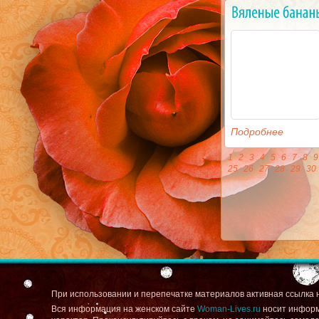
Подробнее
1
2
3
4
5
6
7
8
9
25
26
27
28
29
30
При использовании и перепечатке материалов активная ссылка 
Вся информация на женском сайте
Woman-Lives.ru
носит информ