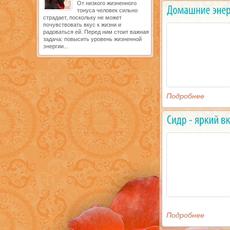
От низкого жизненного
тонуса человек сильно
страдает, поскольку не может
почувствовать вкус к жизни и
радоваться ей. Перед ним стоит важная
задача: повысить уровень жизненной
энергии...
Подробнее
Подробнее