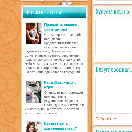
Прощайте, лишние
сантиметры!
Чтобы сбросить лишний
вес, любая
среднестатистическая
женщина, как правило,
садится на диету. Иные, особо
сознательные и целеустремленные,
подключают физические упражнения,
либо делают на них упор, предпочитая
особенно не ограничивать себя в еде.
Но есть еще один способ похудения...
Как взбодриться с
утра!
Специалисты утверждают:
недосып грозит
ухудшением здоровья.
Спать нужно минимум 7-8
часов в сутки, а вставать с постели
желательно засветло...
Подробнее
Как повысить
жизненный тонус?