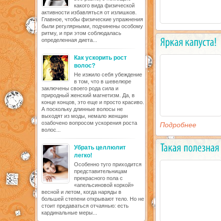
какого вида физической
активности избавляться от излишков.
Главное, чтобы физические упражнения
были регулярными, подчинены особому
ритму, и при этом соблюдалась
определенная диета...
Как ускорить рост
волос?
Не изжило себя убеждение
в том, что в шевелюре
заключены своего рода сила и
природный женский магнетизм. Да, в
конце концов, это еще и просто красиво.
А поскольку длинные волосы не
выходят из моды, немало женщин
озабочено вопросом ускорения роста
Подробнее
волос...
Убрать целлюлит
легко!
Особенно туго приходится
представительницам
прекрасного пола с
«апельсиновой коркой»
весной и летом, когда наряды в
большей степени открывают тело. Но не
стоит предаваться отчаянью: есть
кардинальные меры...