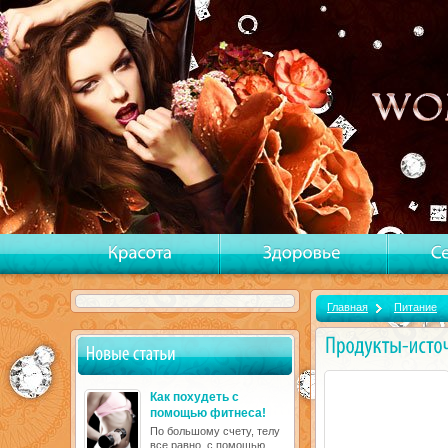
Главная
Питание
Как похудеть с
помощью фитнеса!
По большому счету, телу
все равно, с помощью