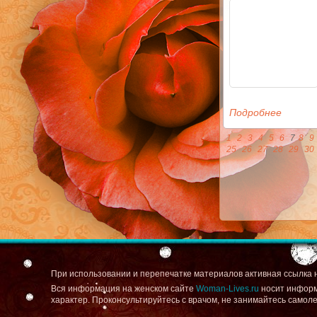
Подробнее
1
2
3
4
5
6
7
8
9
25
26
27
28
29
30
При использовании и перепечатке материалов активная ссылка 
Вся информация на женском сайте
Woman-Lives.ru
носит информ
характер. Проконсультируйтесь с врачом, не занимайтесь самол