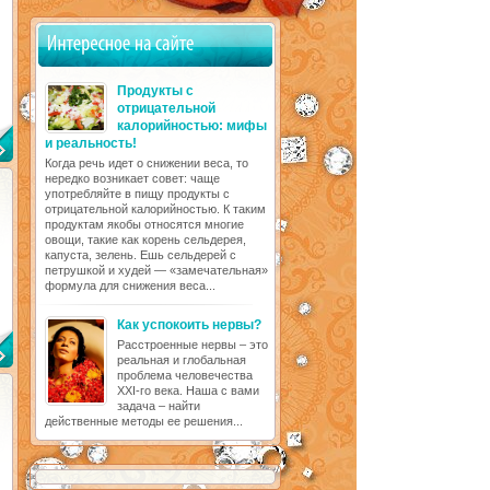
Продукты с
отрицательной
калорийностью: мифы
и реальность!
Когда речь идет о снижении веса, то
нередко возникает совет: чаще
употребляйте в пищу продукты с
отрицательной калорийностью. К таким
продуктам якобы относятся многие
овощи, такие как корень сельдерея,
капуста, зелень. Ешь сельдерей с
петрушкой и худей — «замечательная»
формула для снижения веса...
Как успокоить нервы?
Расстроенные нервы – это
реальная и глобальная
проблема человечества
XXI-го века. Наша с вами
задача – найти
действенные методы ее решения...