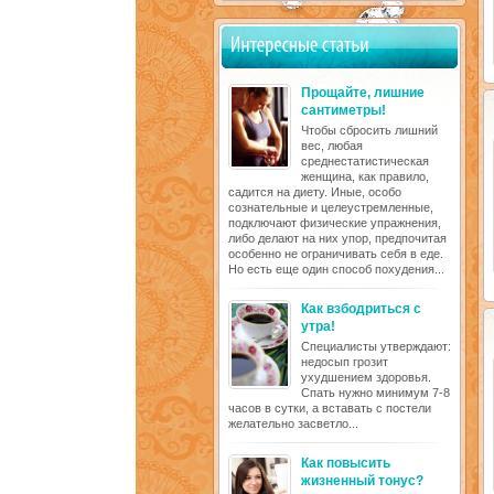
Прощайте, лишние
сантиметры!
Чтобы сбросить лишний
вес, любая
среднестатистическая
женщина, как правило,
садится на диету. Иные, особо
сознательные и целеустремленные,
подключают физические упражнения,
либо делают на них упор, предпочитая
особенно не ограничивать себя в еде.
Но есть еще один способ похудения...
Как взбодриться с
утра!
Специалисты утверждают:
недосып грозит
ухудшением здоровья.
Спать нужно минимум 7-8
часов в сутки, а вставать с постели
желательно засветло...
Как повысить
жизненный тонус?