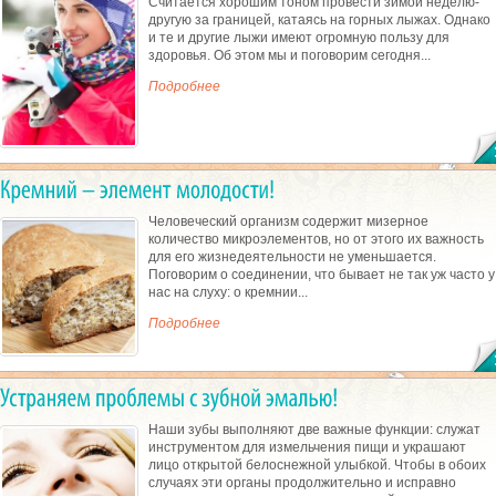
Считается хорошим тоном провести зимой неделю-
другую за границей, катаясь на горных лыжах. Однако
и те и другие лыжи имеют огромную пользу для
здоровья. Об этом мы и поговорим сегодня...
Подробнее
Человеческий организм содержит мизерное
количество микроэлементов, но от этого их важность
для его жизнедеятельности не уменьшается.
Поговорим о соединении, что бывает не так уж часто у
нас на слуху: о кремнии...
Подробнее
Наши зубы выполняют две важные функции: служат
инструментом для измельчения пищи и украшают
лицо открытой белоснежной улыбкой. Чтобы в обоих
случаях эти органы продолжительно и исправно