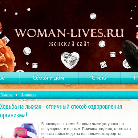
Главная
Здоровье
В последнее время беговые лыжи уступают по
популярности горным. Причина, видимо, кроется в
появившейся моде на горнолыжные курорты.