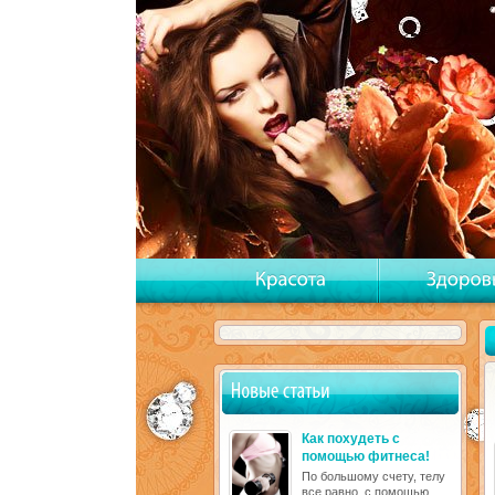
Как похудеть с
помощью фитнеса!
По большому счету, телу
все равно, с помощью