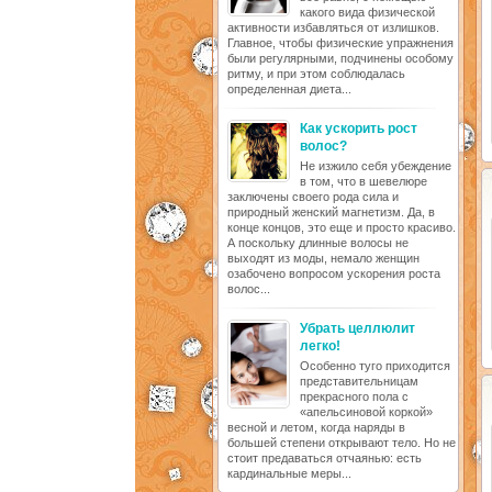
какого вида физической
активности избавляться от излишков.
Главное, чтобы физические упражнения
были регулярными, подчинены особому
ритму, и при этом соблюдалась
определенная диета...
Как ускорить рост
волос?
Не изжило себя убеждение
в том, что в шевелюре
заключены своего рода сила и
природный женский магнетизм. Да, в
конце концов, это еще и просто красиво.
А поскольку длинные волосы не
выходят из моды, немало женщин
озабочено вопросом ускорения роста
волос...
Убрать целлюлит
легко!
Особенно туго приходится
представительницам
прекрасного пола с
«апельсиновой коркой»
весной и летом, когда наряды в
большей степени открывают тело. Но не
стоит предаваться отчаянью: есть
кардинальные меры...