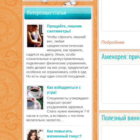
Прощайте, лишние
сантиметры!
Чтобы сбросить лишний
вес, любая
Подробнее
среднестатистическая
женщина, как правило,
садится на диету. Иные, особо
сознательные и целеустремленные,
подключают физические упражнения,
либо делают на них упор, предпочитая
особенно не ограничивать себя в еде.
Но есть еще один способ похудения...
Как взбодриться с
утра!
Специалисты утверждают:
недосып грозит
ухудшением здоровья.
Спать нужно минимум 7-8
часов в сутки, а вставать с постели
желательно засветло...
Как повысить
жизненный тонус?