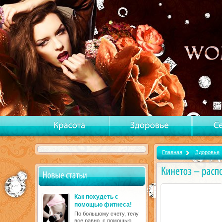
Главная
Здоровье
Как похудеть с
помощью фитнеса!
По большому счету, телу
все равно, с помощью