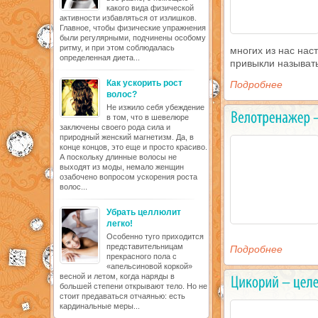
какого вида физической
активности избавляться от излишков.
Главное, чтобы физические упражнения
были регулярными, подчинены особому
ритму, и при этом соблюдалась
многих из нас нас
определенная диета...
привыкли называть
Как ускорить рост
Подробнее
волос?
Не изжило себя убеждение
в том, что в шевелюре
заключены своего рода сила и
природный женский магнетизм. Да, в
конце концов, это еще и просто красиво.
А поскольку длинные волосы не
выходят из моды, немало женщин
озабочено вопросом ускорения роста
волос...
Убрать целлюлит
легко!
Особенно туго приходится
представительницам
Подробнее
прекрасного пола с
«апельсиновой коркой»
весной и летом, когда наряды в
большей степени открывают тело. Но не
стоит предаваться отчаянью: есть
кардинальные меры...