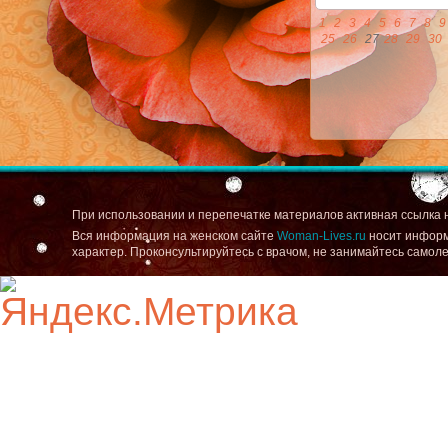
1
2
3
4
5
6
7
8
9
25
26
27
28
29
30
При использовании и перепечатке материалов активная ссылка 
Вся информация на женском сайте
Woman-Lives.ru
носит информ
характер. Проконсультируйтесь с врачом, не занимайтесь самол