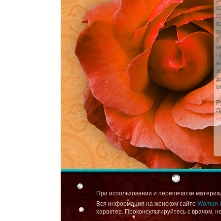
у
с
с
в
с
6
к
Н
н
з
д
о
Р
П
с
При использовании и перепечатке материал
Вся информация на женском сайте
Woman-L
характер. Проконсультируйтесь с врачом, 