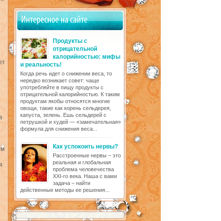
Продукты с
отрицательной
калорийностью: мифы
ет
и реальность!
Когда речь идет о снижении веса, то
нередко возникает совет: чаще
употребляйте в пищу продукты с
отрицательной калорийностью. К таким
продуктам якобы относятся многие
овощи, такие как корень сельдерея,
капуста, зелень. Ешь сельдерей с
в
петрушкой и худей — «замечательная»
формула для снижения веса...
Как успокоить нервы?
ям
Расстроенные нервы – это
реальная и глобальная
я
проблема человечества
XXI-го века. Наша с вами
задача – найти
действенные методы ее решения...