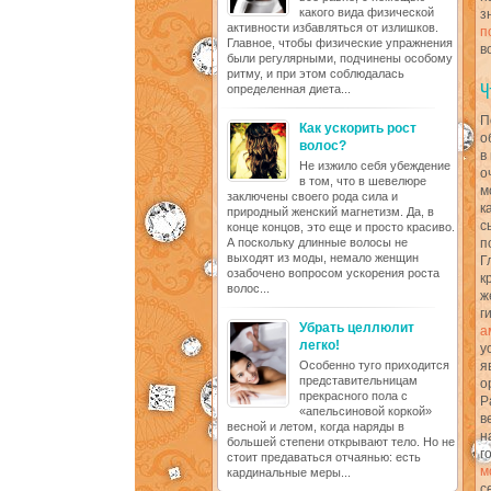
какого вида физической
з
активности избавляться от излишков.
п
Главное, чтобы физические упражнения
в
были регулярными, подчинены особому
ритму, и при этом соблюдалась
определенная диета...
П
Как ускорить рост
о
волос?
в
Не изжило себя убеждение
о
в том, что в шевелюре
м
заключены своего рода сила и
к
природный женский магнетизм. Да, в
с
конце концов, это еще и просто красиво.
А поскольку длинные волосы не
п
выходят из моды, немало женщин
Г
озабочено вопросом ускорения роста
к
волос...
ж
г
Убрать целлюлит
а
легко!
у
Особенно туго приходится
я
представительницам
о
прекрасного пола с
Р
«апельсиновой коркой»
в
весной и летом, когда наряды в
н
большей степени открывают тело. Но не
г
стоит предаваться отчаянью: есть
м
кардинальные меры...
с