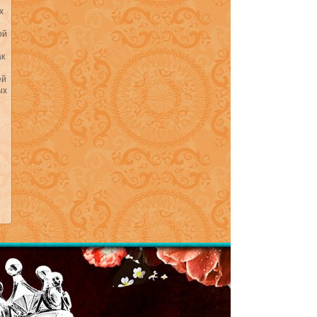
х
ой
ак
ей
ых