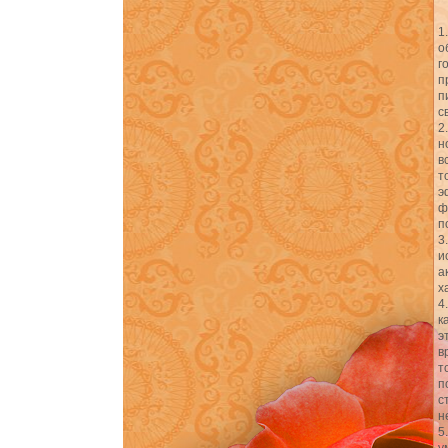
1
о
г
п
п
с
2
н
в
т
э
ф
п
3
и
а
х
4
к
э
в
т
п
с
н
5