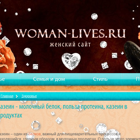
Главная
Здоровье
азеин – один из
белков
, важный для пищеварительных процессов и
аходящийся, главным образом, в молочных продуктах. О пользе этого элемен