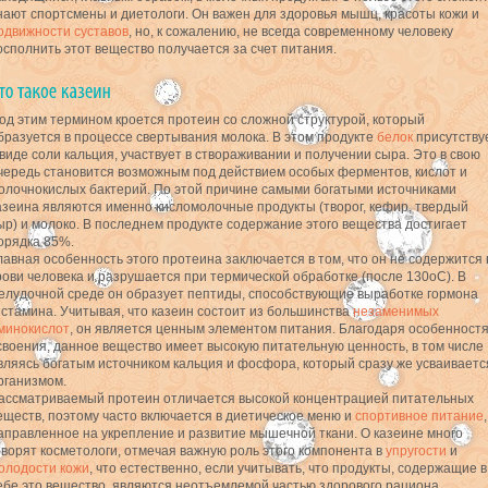
нают спортсмены и диетологи. Он важен для здоровья мышц, красоты кожи и
одвижности суставов
, но, к сожалению, не всегда современному человеку
осполнить этот вещество получается за счет питания.
од этим термином кроется протеин со сложной структурой, который
бразуется в процессе свертывания молока. В этом продукте
белок
присутству
 виде соли кальция, участвует в створаживании и получении сыра. Это в свою
чередь становится возможным под действием особых ферментов, кислот и
олочнокислых бактерий. По этой причине самыми богатыми источниками
азеина являются именно кисломолочные продукты (творог, кефир, твердый
ыр) и молоко. В последнем продукте содержание этого вещества достигает
орядка 85%.
лавная особенность этого протеина заключается в том, что он не содержится 
рови человека и разрушается при термической обработке (после 130оС). В
елудочной среде он образует пептиды, способствующие выработке гормона
истамина. Учитывая, что казеин состоит из большинства
незаменимых
минокислот
, он является ценным элементом питания. Благодаря особенност
своения, данное вещество имеет высокую питательную ценность, в том числе
вляясь богатым источником кальция и фосфора, который сразу же усваиваетс
рганизмом.
ассматриваемый протеин отличается высокой концентрацией питательных
еществ, поэтому часто включается в диетическое меню и
спортивное питание
,
аправленное на укрепление и развитие мышечной ткани. О казеине много
оворят косметологи, отмечая важную роль этого компонента в
упругости
и
олодости кожи
, что естественно, если учитывать, что продукты, содержащие в
ебе это вещество, являются неотъемлемой частью здорового рациона.