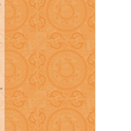
и
,
ии