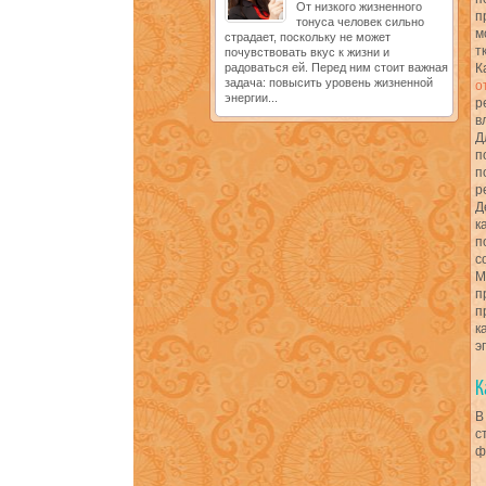
От низкого жизненного
п
тонуса человек сильно
м
страдает, поскольку не может
т
почувствовать вкус к жизни и
радоваться ей. Перед ним стоит важная
К
задача: повысить уровень жизненной
о
энергии...
р
в
Д
п
п
р
Д
к
п
с
М
п
п
к
э
В
с
ф