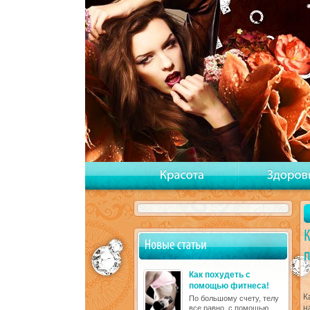
Как похудеть с
помощью фитнеса!
К
По большому счету, телу
н
все равно, с помощью