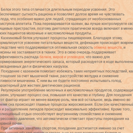
. Белок этого типа отличается длительным периодом усвоения. Это
беспечивает сытность рациона и позволяет долгое время не чувствовать
олода, что особенно важно для людей, страдающих от необоснованных
риступов аппетита. Пока переваривается казеин, вы лучше контролируете св
ищевые пристрастия, поэтому диетологи практически всегда включают в меню
воих пациентов молочные и кисломолочные продукты.
. Казеиновый белок улучшает процессы пищеварения. Благодаря этому,
ормализуется усвоение питательных веществ, дефекация происходит воврем
следствие чего поддерживается оптимальная скорость
обмена веществ
, и
оксины не застаиваются в тканях. Это в свою очередь поддерживает
ффективность распада
белков, жиров и углеводов
, что важно для
ормирования энергетического запаса, который расходуется в ходе выполнен
овседневных дел и физических нагрузок.
. Похудение с казеином помогает избежать таких неприятных последствий, ка
стощение за счет мышечной ткани, расстройство желудка и снижение
ктивности кишечника. С ним вы не будете постоянно испытывать голод,
арактерный для жестких диетических рационов.
. Регулярное употребление молочных и кисломолочных продуктов, содержащи
азеин, улучшает процесс сна, повышая его качество и глубину. Для похудения
тот фактор играет не менее важную роль, чем всё остальное, ведь именно во
ремя сна происходят главные процессы жиросжигания. Если сон качественны
о и расщепление липидов происходит максимально эффективно. Кроме того,
олноценный отдых способствует внутреннему спокойствию и снижению
трессового давления, что автоматически отметает приступы переедания на
ервной почве.
. При активных занятиях спортом, похудение достигается именно за счет