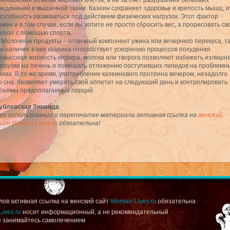
меньшения объема жировых клеток, а не за счет разрушения белковых
оединений в мышечной ткани. Казеин сохраняет здоровье и крепость мышц, и
пособность развиваться под действием физических нагрузок. Этот фактор
ажен и в том случае, если вы хотите не просто сбросить вес, а прорисовать св
илуэт с помощью спорта.
. Молочные продукты – отличный компонент ужина или вечернего перекуса, т
ак наличие в них казеина способствует ускорению процессов похудения.
евысокая жирность кефира, молока или творога позволяют избежать излишн
агрузки на печень и помешать отложению поступивших липидов на проблемн
онах. В то же время, употребление казеинового протеина вечером, незадолго
о сна, позволяет умерить свой аппетит на следующий день и контролировать
бъемы предполагаемых порций.
ублевская Зинаида
ри использовании и перепечатке материала активная ссылка на
женский
айт Woman-Lives.ru
обязательна!
ов активная ссылка на женский сайт
Woman-Lives.ru
обязательна
ives.ru
носит информационный, а не рекомендательный
не занимайтесь самолечением