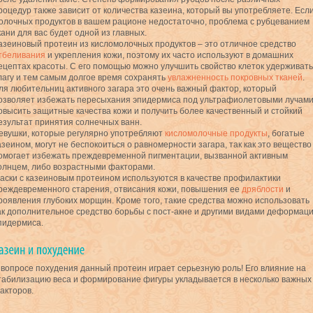
роцедур также зависит от количества казеина, который вы употребляете. Есл
олочных продуктов в вашем рационе недостаточно, проблема с рубцеванием
кани для вас будет одной из главных.
азеиновый протеин из кисломолочных продуктов – это отличное средство
тбеливания
и укрепления кожи, поэтому их часто используют в домашних
ецептах красоты. С его помощью можно улучшить свойство клеток удерживать
лагу и тем самым долгое время сохранять
увлажненность покровных тканей
.
ля любительниц активного загара это очень важный фактор, который
озволяет избежать пересыхания эпидермиса под ультрафиолетовыми лучами
овысить защитные качества кожи и получить более качественный и стойкий
езультат принятия солнечных ванн.
евушки, которые регулярно употребляют
кисломолочные продукты
, богатые
азеином, могут не беспокоиться о равномерности загара, так как это вещество
омогает избежать преждевременной пигментации, вызванной активным
олнцем, либо возрастными факторами.
аски с казеиновым протеином используются в качестве профилактики
реждевременного старения, отвисания кожи, повышения ее
дряблости
и
роявления глубоких морщин. Кроме того, такие средства можно использовать
ак дополнительное средство борьбы с пост-акне и другими видами деформац
пидермиса.
 вопросе похудения данный протеин играет серьезную роль! Его влияние на
табилизацию веса и формирование фигуры укладывается в несколько важных
акторов.