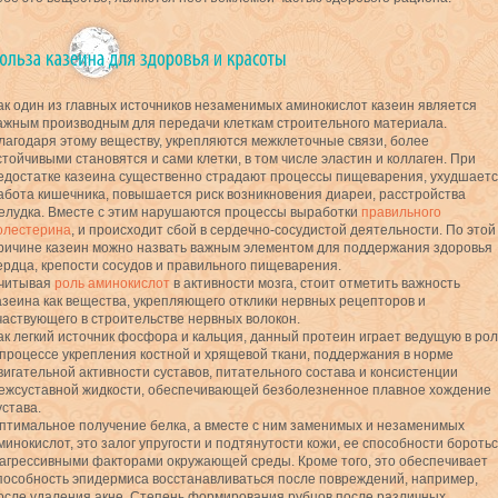
ак один из главных источников незаменимых аминокислот казеин является
ажным производным для передачи клеткам строительного материала.
лагодаря этому веществу, укрепляются межклеточные связи, более
стойчивыми становятся и сами клетки, в том числе эластин и коллаген. При
едостатке казеина существенно страдают процессы пищеварения, ухудшает
абота кишечника, повышается риск возникновения диареи, расстройства
елудка. Вместе с этим нарушаются процессы выработки
правильного
олестерина
, и происходит сбой в сердечно-сосудистой деятельности. По этой
ричине казеин можно назвать важным элементом для поддержания здоровья
ердца, крепости сосудов и правильного пищеварения.
читывая
роль аминокислот
в активности мозга, стоит отметить важность
азеина как вещества, укрепляющего отклики нервных рецепторов и
частвующего в строительстве нервных волокон.
ак легкий источник фосфора и кальция, данный протеин играет ведущую в рол
 процессе укрепления костной и хрящевой ткани, поддержания в норме
вигательной активности суставов, питательного состава и консистенции
ежсуставной жидкости, обеспечивающей безболезненное плавное хождение
устава.
птимальное получение белка, а вместе с ним заменимых и незаменимых
минокислот, это залог упругости и подтянутости кожи, ее способности бороть
 агрессивными факторами окружающей среды. Кроме того, это обеспечивает
пособность эпидермиса восстанавливаться после повреждений, например,
осле удаления акне. Степень формирования рубцов после различных