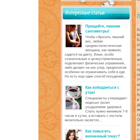
Прощайте, лишние
К
сантиметры!
в
Чтобы сбросить лишний
Б
вес, любая
у
среднестатистическая
н
женщина, как правило,
садится на диету. Иные, особо
р
сознательные и целеустремленные,
ж
подключают физические упражнения,
х
либо делают на них упор, предпочитая
п
особенно не ограничивать себя в еде.
с
Но есть еще один способ похудения...
У
к
Как взбодриться с
у
утра!
К
Специалисты утверждают:
в
недосып грозит
д
ухудшением здоровья.
м
Спать нужно минимум 7-8
с
часов в сутки, а вставать с постели
О
желательно засветло...
а
с
Как повысить
с
жизненный тонус?
п