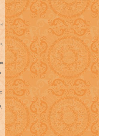
ои
я,
ия
к
х
й,