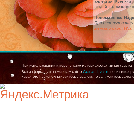
аллергия. Крепкий 
людей с тахикардие
Пономаренко Над
При использовании
женский сайт Woma
При использовании и перепечатке материалов активная ссылка 
Вся информация на женском сайте
Woman-Lives.ru
носит информ
характер. Проконсультируйтесь с врачом, не занимайтесь самол