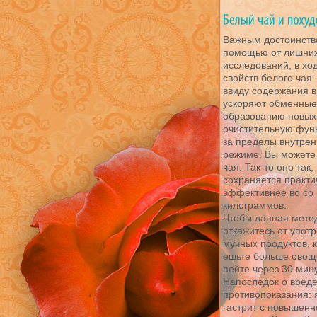
Важным достоинство
помощью от лишних
исследований, в хо
свойств белого чая
ввиду содержания в
ускоряют обменные 
образованию новых 
очистительную функ
за пределы внутре
режиме. Вы можете с
чая. Так-то оно так
сохраняется практич
эффективнее во со 
килограммов.
Чтобы данная метод
откажитесь от упот
мучных продуктов, 
ешьте больше овоще
пейте через 30 мин
Напоследок о вреде
противопоказания: 
гастрит с повышенн