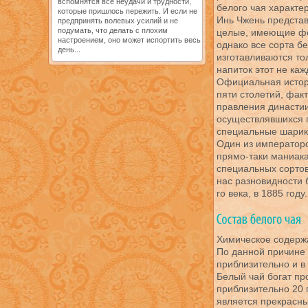
вспомнятся все неудачи и трудности,
белого чая характе
которые пришлось пережить. И если не
Инь Чжень представ
предпринять волевых усилий и не
подумать, что делать с плохим
целые, имеющие фор
настроением, оно может испортить весь
однако все сорта б
день...
изготавливаются то
напиток этот не каж
Официальная истор
пяти столетий, факт
правления династии
осуществлявшихся п
специальные шарики
Один из императоро
прямо-таки маниак
специальных сортов
нас разновидности 
го века, в 1885 год
Химическое содержа
По данной причине 
приблизительно и в
Белый чай богат пр
приблизительно 20 
является прекрасн