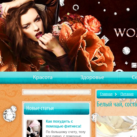
Главная
Питание
Как похудеть с
помощью фитнеса!
По большому счету, телу
все равно, с помощью