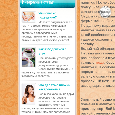
напитка. После сб
подсушивание сырья
солнечного света л
Чем опасно
От других разновид
похудение?
ферментации. Она я
Мало кто задумывается о
По данному парамет
том, что любой метод ликвидации
лишних килограммов чреват для
напитка занимает 
организма определенными
такой особенности 
последствиями негативного характера.
удается сохранить 
Какими конкретно? Сейчас узнаете!
составу.
Белый чай обладает
Как взбодриться с
Первый достаточно 
утра!
разнообразием вкус
Специалисты утверждают:
недосып грозит
таковые
меда
, бере
ухудшением здоровья.
напитка и, в особен
Спать нужно минимум 7-8
передать очень слож
часов в сутки, а вставать с постели
зеленую окраску и 
желательно засветло...
прозрачный нежный
Что делать с плохим
ассоциацию с таков
настроением?
Всё было хорошо, но вдруг
хорошее настроение
Упомянутый выше по
исчезает. Вас начинают
почками в напитке з
одолевать грустные
примеру, сорт Бай 
мысли, на душе становится пусто и
тяжело. В такой момент обязательно
разной степенью фе