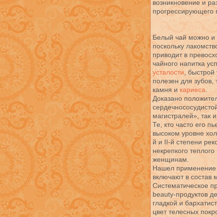
возникновение и ра
прогрессирующего 
Белый чай можно и 
поскольку лакомств
приводит в превосх
чайного напитка ус
усталости
, быстрой
полезен для зубов, 
камня и
кариеса
.
Доказано положител
сердечнососудистой
магистралей», так 
Те, кто часто его п
высоком уровне хол
й и II-й степени р
некрепкого теплого
женщинам.
Нашел применение 
включают в состав 
Систематическое п
beauty-продуктов де
гладкой и бархатис
цвет телесных покр