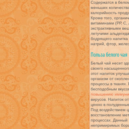
Содержатся в белом
меньших количествах
калорийность проду
Кроме того, органи
витаминами (РР, С, 
экстрактивными ве
летучими альдегид
бодрящего напитка 
натрий, фтор, желез
Белый чай несет зд
своего насыщенног
этот напиток улучша
организм от скопле
процессы в тканях.
бесподобным вкусо
повышению иммуни
вирусов. Напиток о
ценно в полуденные
Под воздействием ц
восстановление ме
процессах. Данный 
непримиримых бор