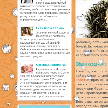
какого вида физической
активности избавляться от излишков.
Главное, чтобы физические упражнения
были регулярными, подчинены особому
ритму, и при этом соблюдалась
определенная диета...
Если полнеет лицо!
Эталоны женской красоты
меняются со временем.
Ушло в прошлое «белолица,
разновидностей чая
круглолица» как самый высший
белый. Включить ег
комплимент женской внешности.
Сейчас в моде - выраженные высокие
чай таит в себе ог
скулы, четкий овал, а полные щечки уже
человеческого орга
мало кого радуют...
Секреты долголетия!
Недавно в сети Интернет
Напиток, о котором
появилась новость СМИ о
той же растительной
том, что в Бразилии живет мужчина,
возраст которого равен 126 годам.
красный
, привычный
Ученые связывают это с правильным
сказать, что изгота
питанием и здоровым образом жизни.
провинции Фуцзянь.
На самом деле секретов долголетия
целях производства
больше, чем кажется, и все они
относительно просты в исполнении...
серебристого оттен
Вегетативные орган
определенных пропо