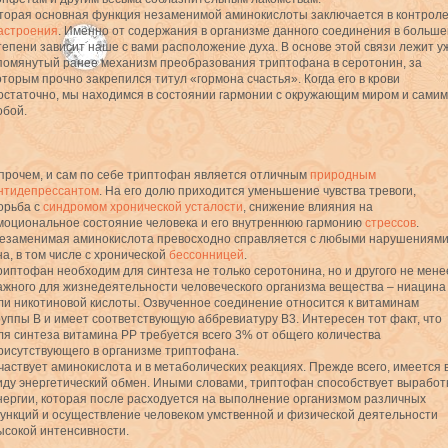
торая основная функция незаменимой аминокислоты заключается в контрол
астроения
. Именно от содержания в организме данного соединения в больше
тепени зависит наше с вами расположение духа. В основе этой связи лежит у
помянутый ранее механизм преобразования триптофана в серотонин, за
оторым прочно закрепился титул «гормона счастья». Когда его в крови
остаточно, мы находимся в состоянии гармонии с окружающим миром и сами
обой.
прочем, и сам по себе триптофан является отличным
природным
нтидепрессантом
. На его долю приходится уменьшение чувства тревоги,
орьба с
синдромом хронической усталости
, снижение влияния на
моциональное состояние человека и его внутреннюю гармонию
стрессов
.
езаменимая аминокислота превосходно справляется с любыми нарушениям
на, в том числе с хронической
бессонницей
.
риптофан необходим для синтеза не только серотонина, но и другого не мене
ажного для жизнедеятельности человеческого организма вещества – ниацина
ли никотиновой кислоты. Озвученное соединение относится к витаминам
руппы В и имеет соответствующую аббревиатуру В3. Интересен тот факт, что
ля синтеза витамина РР требуется всего 3% от общего количества
рисутствующего в организме триптофана.
частвует аминокислота и в метаболических реакциях. Прежде всего, имеется 
иду энергетический обмен. Иными словами, триптофан способствует выработ
нергии, которая после расходуется на выполнение организмом различных
ункций и осуществление человеком умственной и физической деятельности
ысокой интенсивности.