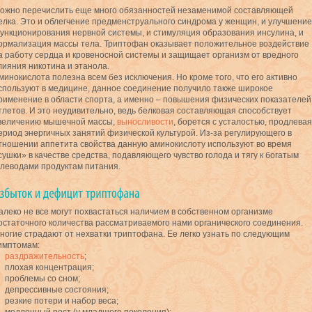
ожно перечислить еще много обязанностей незаменимой составляющей
елка. Это и облегчение предменструального синдрома у женщин, и улучшение
ункционирования нервной системы, и стимуляция образования инсулина, и
ормализация массы тела. Триптофан оказывает положительное воздействие
а работу сердца и кровеносной системы и защищает организм от вредного
лияния никотина и этанола.
минокислота полезна всем без исключения. Но кроме того, что его активно
спользуют в медицине, данное соединение получило также широкое
рименение в области спорта, а именно – повышения физических показателей
тлетов. И это неудивительно, ведь белковая составляющая способствует
величению мышечной массы,
выносливости
, борется с усталостью, продлевая
ериод энергичных занятий физической культурой. Из-за регулирующего в
тношении аппетита свойства данную аминокислоту используют во время
сушки» в качестве средства, подавляющего чувство голода и тягу к богатым
глеводами продуктам питания.
алеко не все могут похвастаться наличием в собственном организме
остаточного количества рассматриваемого нами органического соединения.
ногие страдают от нехватки триптофана. Ее легко узнать по следующим
имптомам:
раздражительность
;
плохая концентрация;
проблемы со сном;
депрессивные состояния;
резкие потери и набор веса;