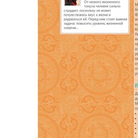
От низкого жизненного
М
тонуса человек сильно
б
страдает, поскольку не может
ф
почувствовать вкус к жизни и
радоваться ей. Перед ним стоит важная
н
задача: повысить уровень жизненной
н
энергии...
в
А
и
п
а
у
п
о
«
у
Д
д
М
с