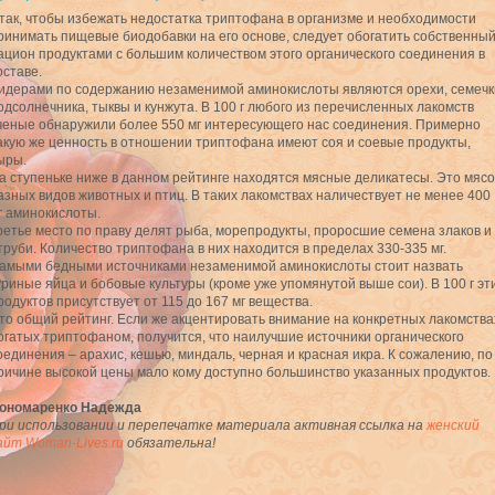
так, чтобы избежать недостатка триптофана в организме и необходимости
ринимать пищевые биодобавки на его основе, следует обогатить собственны
ацион продуктами с большим количеством этого органического соединения в
оставе.
идерами по содержанию незаменимой аминокислоты являются орехи, семечк
одсолнечника, тыквы и кунжута. В 100 г любого из перечисленных лакомств
ченые обнаружили более 550 мг интересующего нас соединения. Примерно
акую же ценность в отношении триптофана имеют соя и соевые продукты,
ыры.
а ступеньке ниже в данном рейтинге находятся мясные деликатесы. Это мясо
азных видов животных и птиц. В таких лакомствах наличествует не менее 400
г аминокислоты.
ретье место по праву делят рыба, морепродукты, проросшие семена злаков и
труби. Количество триптофана в них находится в пределах 330-335 мг.
амыми бедными источниками незаменимой аминокислоты стоит назвать
уриные яйца и бобовые культуры (кроме уже упомянутой выше сои). В 100 г эт
родуктов присутствует от 115 до 167 мг вещества.
то общий рейтинг. Если же акцентировать внимание на конкретных лакомства
огатых триптофаном, получится, что наилучшие источники органического
оединения – арахис, кешью, миндаль, черная и красная икра. К сожалению, по
ричине высокой цены мало кому доступно большинство указанных продуктов.
ономаренко Надежда
ри использовании и перепечатке материала активная ссылка на
женский
айт Woman-Lives.ru
обязательна!