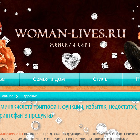
Главная
Здоровье
минокислоты
выполняют ряд важных функций в организме человека. Причем
аждая из них имеет строго определенную специализацию – как правило,