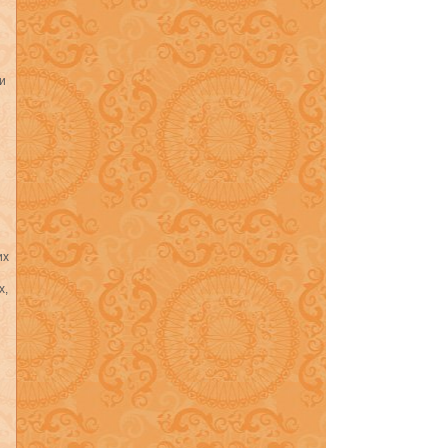
й
и
их
х,