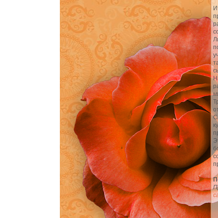
И
п
р
с
Л
п
у
т
с
Н
р
м
Т
о
С
к
п
Э
б
с
п
П
П
с