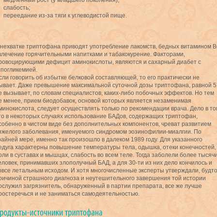
медленный рост (у младшего поколения);
слабость;
переедание из-за тяги к углеводистой пище.
 нехватке триптофана приводят употребление лакомств, бедных витамином В
влечение горячительными напитками и табакокурение. Факторами,
ровоцирующими дефицит аминокислоты, являются и сахарный диабет с
ипогликемией.
сли говорить об избытке белковой составляющей, то его практически не
ывает. Даже превышение максимальной суточной дозы триптофана, равной 5 
е вызывает, по словам специалистов, каких-либо побочных эффектов. Но тем
е менее, прием биодобавок, основой которых является незаменимая
минокислота, следует осуществлять только по рекомендации врача. Дело в то
то в некоторых случаях использование БАДов, содержащих триптофан,
собенно в чистом виде без дополнительных компонентов, чреват развитием
яжелого заболевания, именуемого синдромом эозинофилии-миалгии. По
райней мере, именно так произошло в далеком 1989 году. Для указанного
едуга характерны повышение температуры тела, одышка, отеки конечностей,
оли в суставах и мышцах, слабость во всем теле. Тогда заболели более тысяч
еловек, принимавших злополучный БАД, а для 30-ти из них дело кончилось и
овсе летальным исходом. И хотя многочисленные эксперты утверждали, будт
ричиной страшного диагноза и неутешительного завершения той истории
ослужил загрязнитель, обнаруженный в партии препарата, все же лучше
оостеречься и не заниматься самодеятельностью.