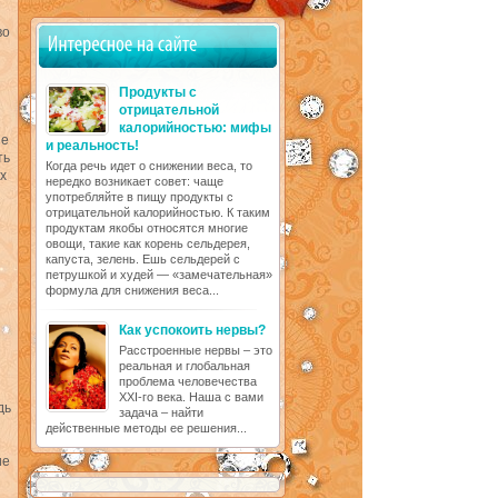
во
Продукты с
отрицательной
калорийностью: мифы
не
и реальность!
ть
Когда речь идет о снижении веса, то
х
нередко возникает совет: чаще
употребляйте в пищу продукты с
отрицательной калорийностью. К таким
продуктам якобы относятся многие
овощи, такие как корень сельдерея,
капуста, зелень. Ешь сельдерей с
петрушкой и худей — «замечательная»
формула для снижения веса...
Как успокоить нервы?
Расстроенные нервы – это
реальная и глобальная
проблема человечества
XXI-го века. Наша с вами
дь
задача – найти
действенные методы ее решения...
ие