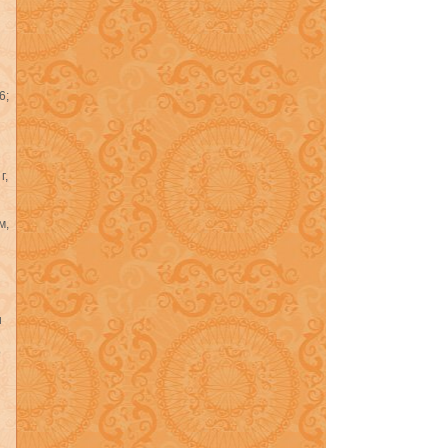
6;
г,
м,
и
о