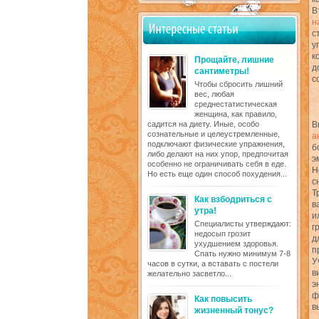
В
н
с
у
к
Прощайте, лишние
д
сантиметры!
с
Чтобы сбросить лишний
вес, любая
среднестатистическая
женщина, как правило,
садится на диету. Иные, особо
В
сознательные и целеустремленные,
а
подключают физические упражнения,
б
либо делают на них упор, предпочитая
э
особенно не ограничивать себя в еде.
Н
Но есть еще один способ похудения...
с
Т
Как взбодриться с
в
утра!
и
Специалисты утверждают:
г
недосып грозит
д
ухудшением здоровья.
п
Спать нужно минимум 7-8
У
часов в сутки, а вставать с постели
в
желательно засветло...
э
ф
Как повысить
в
жизненный тонус?