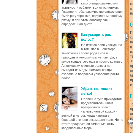
какого вида физической
м
активности избавляться от излишков.
о
Главное, чтобы физические упражнения
н
были регулярными, подчинены особому
ритму, и при этом соблюдалась
определенная диета...
П
Как ускорить рост
с
волос?
н
Не изжило себя убеждение
в
в том, что в шевелюре
в
заключены своего рода сила и
т
природный женский магнетизм. Да, в
Х
конце концов, это еще и просто красиво.
А поскольку длинные волосы не
а
выходят из моды, немало женщин
о
озабочено вопросом ускорения роста
б
волос...
п
с
Убрать целлюлит
легко!
Особенно туго приходится
представительницам
Т
прекрасного пола с
п
«апельсиновой коркой»
о
весной и летом, когда наряды в
в
большей степени открывают тело. Но не
а
стоит предаваться отчаянью: есть
з
кардинальные меры...
к