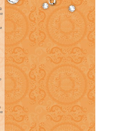
е
й
же
ми
и
е
в
ке