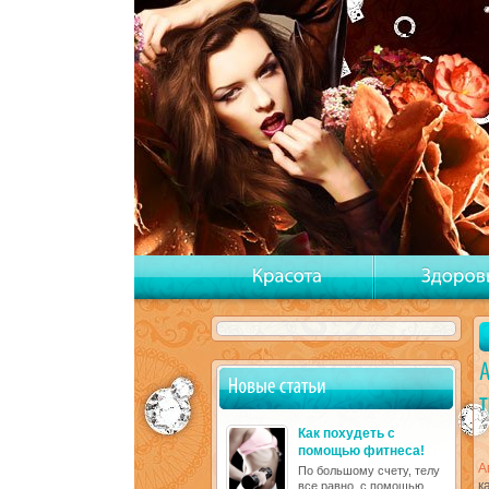
Как похудеть с
помощью фитнеса!
А
По большому счету, телу
к
все равно, с помощью