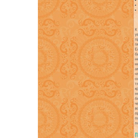
К
у
п
г
Е
б
н
н
а
ч
о
т
к
н
б
ч
в
п
п
п