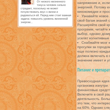
От низкого жизненного
напряжение и, если
тонуса человек сильно
энергией. Потому е
страдает, поскольку не может
кинокомедии и прос
почувствовать вкус к жизни и
радоваться ей. Перед ним стоит важная
Узнавайте новое.
задача: повысить уровень жизненной
свой багаж знаний 
энергии...
Расширяйте свой кр
программ, читайте 
выбор, однако дози
усилят когнитивные
Снабжайте мозг 
прогулки за городом
еще полезно каждый
должна включать в 
значение имеет и у
Превосходная идея 
организма изнутри.
финансовые средст
Включите в свой р
деятельность. Боль
это тем, что интер
на 60%. Однако сле