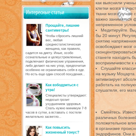
как выяснили учены
клетки мозга в учас
ткани мозга лучше 
важно заниматься ф
непременное услов
Прощайте, лишние
Медитируйте. Выд
сантиметры!
бы 20 минут. Регул
Чтобы сбросить лишний
вес, любая
снятию напряжения
среднестатистическая
освобождают мозг о
женщина, как правило,
сконцентрироваться
садится на диету. Иные, особо
станете находить б
сознательные и целеустремленные,
подключают физические упражнения,
восприимчивости к 
либо делают на них упор, предпочитая
Слушайте класси
особенно не ограничивать себя в еде.
на музыку Моцарта.
Но есть еще один способ похудения...
активизирует абсолю
работать на полную
Как взбодриться с
утра!
слушателя, его мат
Специалисты утверждают:
недосып грозит
ухудшением здоровья.
Спать нужно минимум 7-8
Смейтесь. Извес
часов в сутки, а вставать с постели
желательно засветло...
различных болезней
положительное влия
Как повысить
в организме проис
жизненный тонус?
эндорфинов. Они в