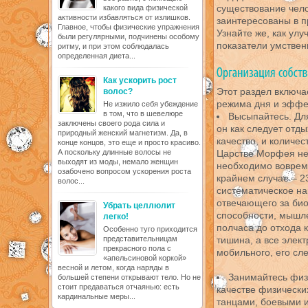
существование чело
какого вида физической
активности избавляться от излишков.
заинтересованы в п
Главное, чтобы физические упражнения
Узнайте же, как улу
были регулярными, подчинены особому
показатели умствен
ритму, и при этом соблюдалась
определенная диета...
Как ускорить рост
Этот раздел включ
волос?
режима дня и эффек
Не изжило себя убеждение
в том, что в шевелюре
Высыпайтесь. Дл
заключены своего рода сила и
он как следует отд
природный женский магнетизм. Да, в
качество, и количе
конце концов, это еще и просто красиво.
А поскольку длинные волосы не
Царстве Морфея не 
выходят из моды, немало женщин
необходимо вовремя
озабочено вопросом ускорения роста
крайнем случае – 2
волос...
систематическое н
отвечающего за био
Убрать целлюлит
способности, мышл
легко!
полчаса до отхода 
Особенно туго приходится
представительницам
тишина, а все элек
прекрасного пола с
мобильного, его сл
«апельсиновой коркой»
весной и летом, когда наряды в
Занимайтесь физи
большей степени открывают тело. Но не
стоит предаваться отчаянью: есть
качестве физически
кардинальные меры...
танцами, боевыми и