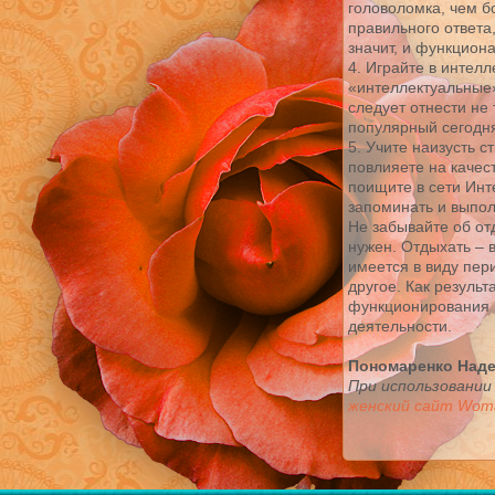
головоломка, чем б
правильного ответа,
значит, и функциона
4. Играйте в интел
«интеллектуальные
следует отнести не
популярный сегодня
5. Учите наизусть 
повлияете на качес
поищите в сети Инт
запоминать и выпол
Не забывайте об отд
нужен. Отдыхать – в
имеется в виду пер
другое. Как результ
функционирования м
деятельности.
Пономаренко Над
При использовании
женский сайт Woma