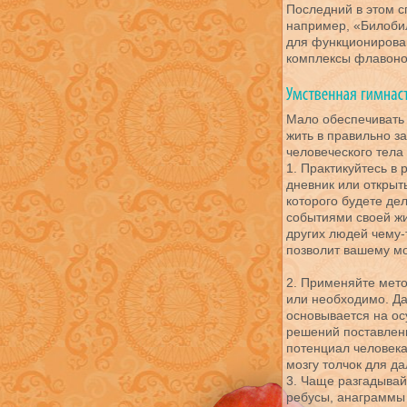
Последний в этом с
например, «Билобил
для функционирован
комплексы флавоно
Мало обеспечивать
жить в правильно з
человеческого тела
1. Практикуйтесь в
дневник или открыт
которого будете де
событиями своей жи
других людей чему-
позволит вашему мо
2. Применяйте мето
или необходимо. Д
основывается на о
решений поставлен
потенциал человека,
мозгу толчок для д
3. Чаще разгадывай
ребусы, анаграммы 