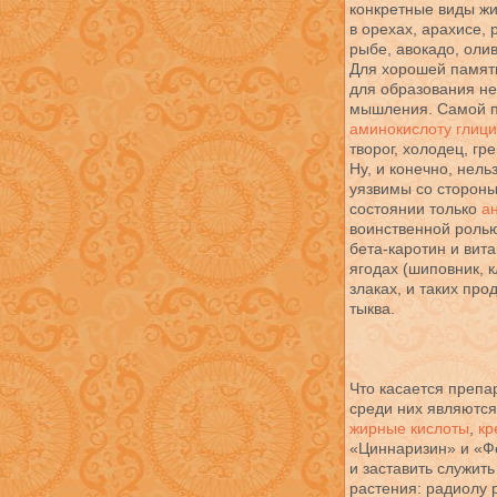
конкретные виды ж
в орехах, арахисе,
рыбе, авокадо, олив
Для хорошей памят
для образования н
мышления. Самой п
аминокислоту глиц
творог, холодец, гр
Ну, и конечно, нель
уязвимы со сторон
состоянии только
а
воинственной ролью
бета-каротин и вит
ягодах (шиповник, к
злаках, и таких про
тыква.
Что касается препа
среди них являютс
жирные кислоты
,
кр
«Циннаризин» и «Ф
и заставить служит
растения: радиолу 