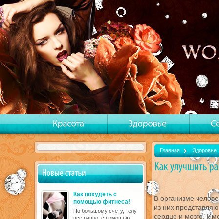
Главная
Здоровье
Как похудеть с
В организме челове
помощью фитнеса!
из них представляю
По большому счету, телу
сердце и мозге. Им
все равно, с помощью