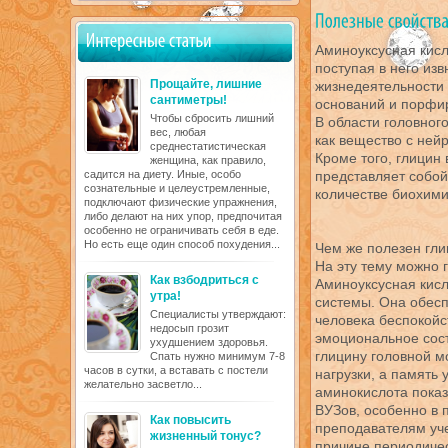
Аминоуксусная кисл
поступая в него из
Прощайте, лишние
жизнедеятельности 
сантиметры!
оснований и порфир
Чтобы сбросить лишний
В области головног
вес, любая
как вещество с ней
среднестатистическая
Кроме того, глицин 
женщина, как правило,
садится на диету. Иные, особо
представляет собо
сознательные и целеустремленные,
количестве биохими
подключают физические упражнения,
либо делают на них упор, предпочитая
особенно не ограничивать себя в еде.
Но есть еще один способ похудения...
Чем же полезен гли
На эту тему можно г
Как взбодриться с
Аминоуксусная кисл
утра!
системы. Она обес
Специалисты утверждают:
человека беспокойс
недосып грозит
эмоциональное сос
ухудшением здоровья.
глицину головной 
Спать нужно минимум 7-8
часов в сутки, а вставать с постели
нагрузки, а память
желательно засветло...
аминокислота показ
ВУЗов, особенно в 
Как повысить
преподавателям уч
жизненный тонус?
причине периодичес