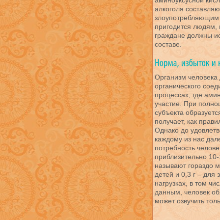
аминоуксусной кисл
алкоголя составля
злоупотребляющим 
пригодится людям, 
граждане должны ис
составе.
Организм человека 
органического соед
процессах, где ами
участие. При полно
субъекта образуетс
получает, как прави
Однако до удовлетв
каждому из нас дал
потребность челове
приблизительно 10-1
называют гораздо м
детей и 0,3 г – дл
нагрузках, в том чи
данным, человек об
может озвучить тол