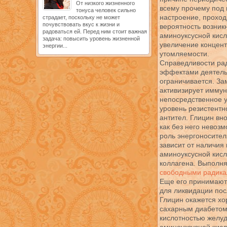
От низкого жизненного
всему прочему под 
тонуса человек сильно
настроение, прохо
страдает, поскольку не может
почувствовать вкус к жизни и
вероятность возник
радоваться ей. Перед ним стоит важная
аминоуксусной кисл
задача: повысить уровень жизненной
увеличение концент
энергии...
утомляемости.
Справедливости рад
эффектами деятельн
ограничивается. За
активизирует иммун
непосредственное 
уровень резистентн
антител. Глицин вн
как без него невоз
роль энергоносител
зависит от наличия
аминоуксусной кисл
коллагена. Выполня
свободными радик
Еще его принимают 
для ликвидации пос
Глицин окажется х
сахарным диабетом
кислотностью желуд