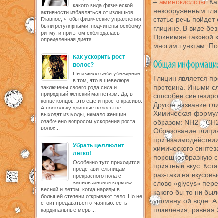
–
аминокислоты
. К
какого вида физической
невооруженным гла
активности избавляться от излишков.
статье речь пойдет 
Главное, чтобы физические упражнения
были регулярными, подчинены особому
глицине. В виде бе
ритму, и при этом соблюдалась
Принимая таковой к
определенная диета...
многим пунктам. По
Как ускорить рост
волос?
Не изжило себя убеждение
Глицин является п
в том, что в шевелюре
протеина. Иными сл
заключены своего рода сила и
природный женский магнетизм. Да, в
способен синтезиро
конце концов, это еще и просто красиво.
Другое название гл
А поскольку длинные волосы не
Химическая формул
выходят из моды, немало женщин
озабочено вопросом ускорения роста
образом: NH2 – CH
волос...
Образование глицин
при взаимодействии
Убрать целлюлит
химического синтез
легко!
порошкообразную с
Особенно туго приходится
приятный вкус. Кст
представительницам
раз-таки на вкусовы
прекрасного пола с
«апельсиновой коркой»
слово «glycys» пер
весной и летом, когда наряды в
какого бы то ни бы
большей степени открывают тело. Но не
упомянутой воде. А
стоит предаваться отчаянью: есть
плавления, равная 
кардинальные меры...