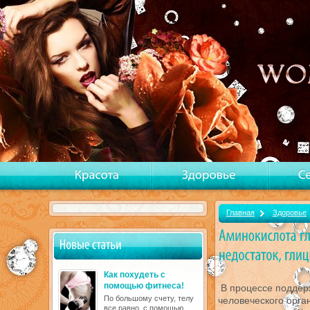
Главная
Здоровье
Как похудеть с
помощью фитнеса!
В процессе поддер
По большому счету, телу
человеческого орг
все равно, с помощью