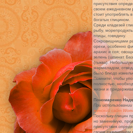
присутствия опреде
своем ежедневном р
стоит употреблять 
богатых глицином.
Среди кладезей гли
рыбу, морепродукты
птицы, говядину.
Сокровищницами ра
орехи, особенно фи
арахис и соя; овощи
зелень (шпинат. Баз
(тыква). Небольшую
мармеладом, отведа
было блюдо измель
Помните: чтобы уп
полностью, необход
жизни и придержива
Пономаренко Над
При использовании
женский сайт Woma
Поскольку глицин п
но заменимую, проя
присутствия опреде
своем ежедневном р