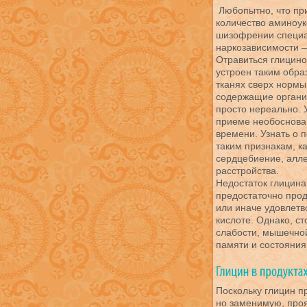
Любопытно, что пр
количество аминоук
шизофрении специал
наркозависимости – 
Отравиться глицино
устроен таким обра
тканях сверх нормы
содержащие органич
просто нереально. 
приеме необоснован
времени. Узнать о 
таким признакам, к
сердцебиение, алле
расстройства.
Недостаток глицина
предостаточно прод
или иначе удовлетв
кислоте. Однако, с
слабости, мышечно
памяти и состояния
Поскольку глицин п
но заменимую, проя