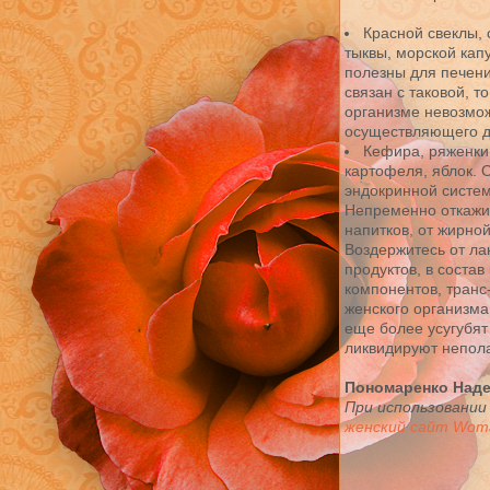
Красной свеклы, 
тыквы, морской кап
полезны для печени
связан с таковой, 
организме невозмо
осуществляющего д
Кефира, ряженки,
картофеля, яблок. 
эндокринной систем
Непременно откажит
напитков, от жирно
Воздержитесь от ла
продуктов, в соста
компонентов, транс
женского организма
еще более усугубят
ликвидируют непол
Пономаренко Над
При использовании
женский сайт Woma