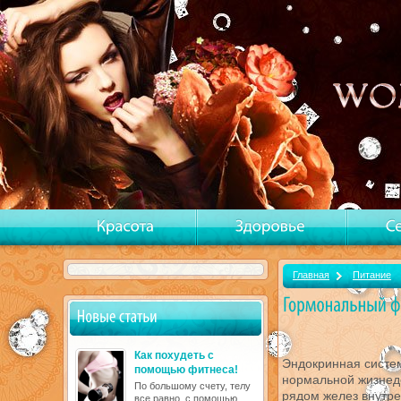
Главная
Питание
Как похудеть с
Эндокринная систе
помощью фитнеса!
нормальной жизнед
По большому счету, телу
рядом желез внутр
все равно, с помощью