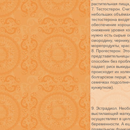
растительная пищ
7. Тестостерон. Сч
небольших объёмах 
тестостерона входя
обеспечение хороше
снижение уровня хо
нужно есть сырые о
смородину, чернику
морепродукты, красн
8. Прогестерон. Эт
представительницы 
способен без пробл
падает, риск выкид
происходит их холес
болгарском перце, 
семечках подсолнеч
кунжутном).
9. Эстрадиол. Необ
выстилающей матку 
осуществляет в цел
беременности. А ещ
правильном функцио