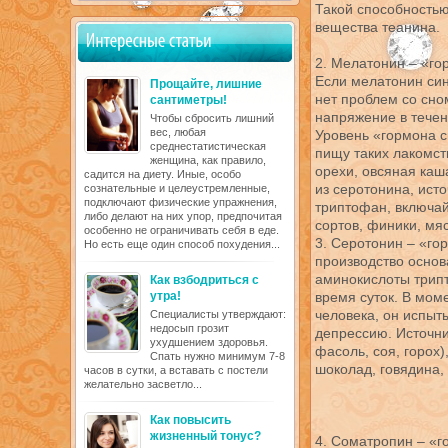
Такой способностью
вещества теанина.
2. Мелатонин – «го
Если мелатонин син
Прощайте, лишние
нет проблем со сно
сантиметры!
напряжение в тече
Чтобы сбросить лишний
вес, любая
Уровень «гормона с
среднестатистическая
пищу таких лакомст
женщина, как правило,
орехи, овсяная каш
садится на диету. Иные, особо
из серотонина, ист
сознательные и целеустремленные,
подключают физические упражнения,
триптофан, включай
либо делают на них упор, предпочитая
сортов, финики, мяс
особенно не ограничивать себя в еде.
3. Серотонин – «го
Но есть еще один способ похудения...
производство осно
аминокислоты трипт
Как взбодриться с
утра!
время суток. В мом
человека, он испыты
Специалисты утверждают:
недосып грозит
депрессию. Источни
ухудшением здоровья.
фасоль, соя, горох)
Спать нужно минимум 7-8
шоколад, говядина,
часов в сутки, а вставать с постели
желательно засветло...
Как повысить
жизненный тонус?
4. Соматропин – «г