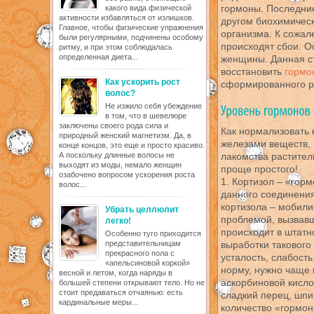
гормоны. Последние
какого вида физической
активности избавляться от излишков.
другом биохимичес
Главное, чтобы физические упражнения
организма. К сожал
были регулярными, подчинены особому
происходят сбои. О
ритму, и при этом соблюдалась
определенная диета...
женщины. Данная ст
восстановить
гормо
Как ускорить рост
сформированного р
волос?
Не изжило себя убеждение
в том, что в шевелюре
заключены своего рода сила и
Как нормализовать
природный женский магнетизм. Да, в
железами веществ,
конце концов, это еще и просто красиво.
А поскольку длинные волосы не
лакомства растител
выходят из моды, немало женщин
проще простого!
озабочено вопросом ускорения роста
1. Кортизол – «горм
волос...
данного соединения
кортизола – мобили
Убрать целлюлит
проблемой, вызвавш
легко!
происходит в штатн
Особенно туго приходится
представительницам
выработки такового
прекрасного пола с
усталость, слабость
«апельсиновой коркой»
норму, нужно чаще 
весной и летом, когда наряды в
аскорбиновой кисло
большей степени открывают тело. Но не
стоит предаваться отчаянью: есть
сладкий перец, шпи
кардинальные меры...
количество «гормон