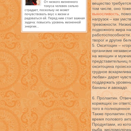
От низкого жизненного
вещество требуетс
тонуса человек сильно
том числе, оно то
страдает, поскольку не может
выносливость
, пом
почувствовать вкус к жизни и
радоваться ей. Перед ним стоит важная
нагрузок – как умст
задача: повысить уровень жизненной
тревожности. Низки
энергии...
подкожного жира на
работоспособности.
творог и другие бел
5. Окситоцин – «го
организме независи
на женщин и мужчин
представительниц п
окситоцина происх
грудное вскармлива
любви» дарит чувст
поддержать уровень
бананы и авокадо.
6. Пролактин. Отве
кормящих он ответс
того в полноценное
Также пролактин ст
время полового акт
Продуктами, из кот
рыба, кисломолочны