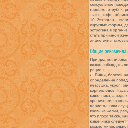
сексуальное поведе
горошке, отрубях, 
тыкве, кофе, абрико
10. Эстроген – «го
округлые формы, д
эстрогена в органи
стать причиной жен
аналогичны таковы
При диагностирова
важно соблюдать ле
рацион:
Пищи, богатой р
определение попада
петрушка, укроп, ов
корнеплодов. Насы
кишечника, а ведь 
хронические запоры
перистальтики осущ
кровь из желчи, ре
что плохо также, ка
кишечника следует т
можно минеральной,