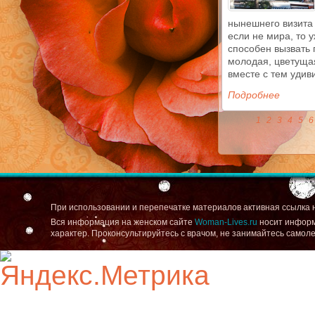
нынешнего визита 
если не мира, то 
способен вызвать
молодая, цветуща
вместе с тем удив
Подробнее
1
2
3
4
5
6
При использовании и перепечатке материалов активная ссылка 
Вся информация на женском сайте
Woman-Lives.ru
носит информ
характер. Проконсультируйтесь с врачом, не занимайтесь самол