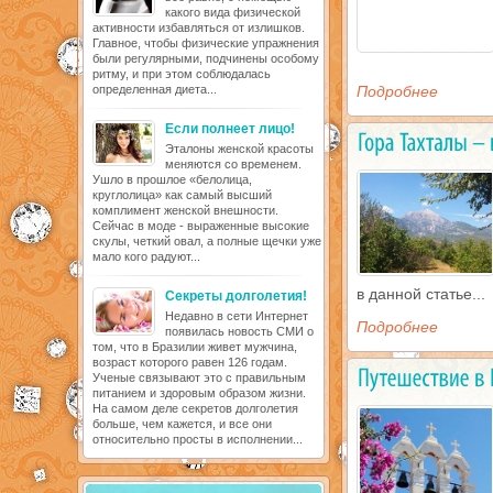
какого вида физической
активности избавляться от излишков.
Главное, чтобы физические упражнения
были регулярными, подчинены особому
ритму, и при этом соблюдалась
определенная диета...
Подробнее
Если полнеет лицо!
Эталоны женской красоты
меняются со временем.
Ушло в прошлое «белолица,
круглолица» как самый высший
комплимент женской внешности.
Сейчас в моде - выраженные высокие
скулы, четкий овал, а полные щечки уже
мало кого радуют...
в данной статье...
Секреты долголетия!
Недавно в сети Интернет
Подробнее
появилась новость СМИ о
том, что в Бразилии живет мужчина,
возраст которого равен 126 годам.
Ученые связывают это с правильным
питанием и здоровым образом жизни.
На самом деле секретов долголетия
больше, чем кажется, и все они
относительно просты в исполнении...