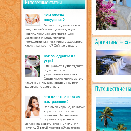
Чем опасно
похудение?
Мало кто задумывается о
том, что любой метод ликвидации
лишних килограммов чреват для
организма определенными
последствиями негативного характера.
Какими конкретно? Сейчас узнаете!
Как взбодриться с
утра!
Специалисты утверждают:
недосып грозит
ухудшением здоровья.
Спать нужно минимум 7-8
часов в сутки, а вставать с постели
желательно засветло...
Что делать с плохим
настроением?
Всё было хорошо, но вдруг
хорошее настроение
исчезает. Вас начинают
одолевать грустные
мысли, на душе становится пусто и
тяжело. В такой момент обязательно