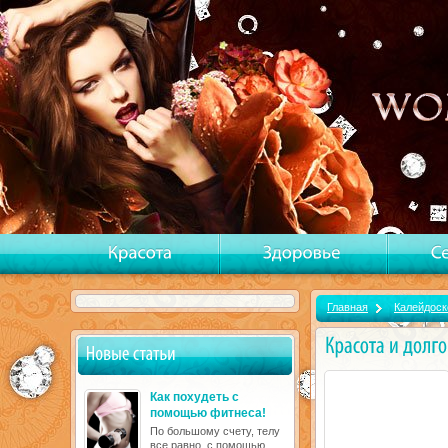
Главная
Калейдоск
Как похудеть с
помощью фитнеса!
По большому счету, телу
все равно, с помощью