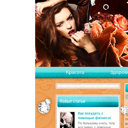
Как похудеть с
Т
помощью фитнеса!
п
По большому счету, телу
в
все равно, с помощью