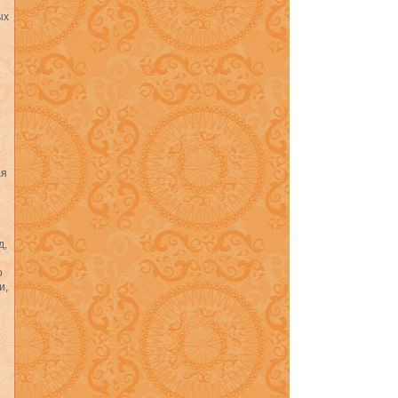
ых
ая
д,
о
и,