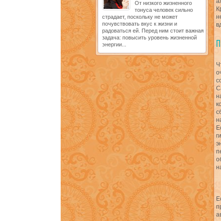
а
От низкого жизненного
К
тонуса человек сильно
н
страдает, поскольку не может
почувствовать вкус к жизни и
в
радоваться ей. Перед ним стоит важная
задача: повысить уровень жизненной
энергии...
Ч
о
с
С
н
к
с
н
Е
г
э
п
о
н
Е
п
а