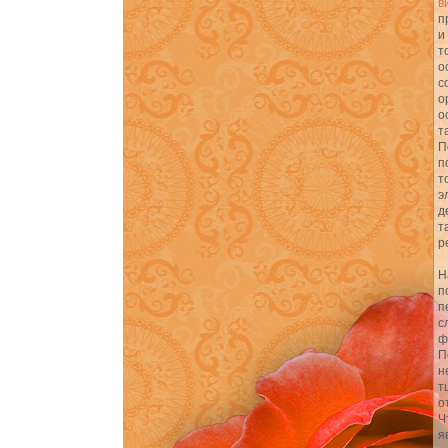
в
п
и
т
о
с
о
о
т
П
п
т
э
д
т
р
Н
п
п
с
ф
П
н
т
о
Ч
я