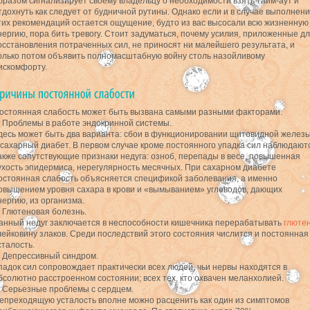
бразом сигнализирует своему владельцу о необходимости взять тайм-аут и
тдохнуть как следует от будничной рутины. Однако если и в случае выполнен
тих рекомендаций остается ощущение, будто из вас высосали всю жизненную
нергию, пора бить тревогу. Стоит задуматься, почему усилия, приложенные д
осстановления потраченных сил, не приносят ни малейшего результата, и
олько потом объявить полномасштабную войну столь назойливому
искомфорту.
остоянная слабость может быть вызвана самыми разными факторами.
. Проблемы в работе эндокринной системы.
десь может быть два варианта: сбои в функционировании щитовидной желез
 сахарный диабет. В первом случае кроме постоянного упадка сил наблюдают
акже сопутствующие признаки недуга: озноб, перепады в весе, повышенная
ухость эпидермиса, нерегулярность месячных. При сахарном диабете
остоянная слабость объясняется спецификой заболевания, а именно
овышением уровня сахара в крови и «вымыванием» углеводов, дающих
нергию, из организма.
. Глютеновая болезнь.
анный недуг заключается в неспособности кишечника перерабатывать
глюте
лейковину злаков. Среди последствий этого состояния числится и постоянная
сталость.
. Депрессивный синдром.
падок сил сопровождает практически всех людей, чьи нервы находятся в
бсолютно расстроенном состоянии; всех тех, кто охвачен меланхолией.
. Серьезные проблемы с сердцем.
епреходящую усталость вполне можно расценить как один из симптомов