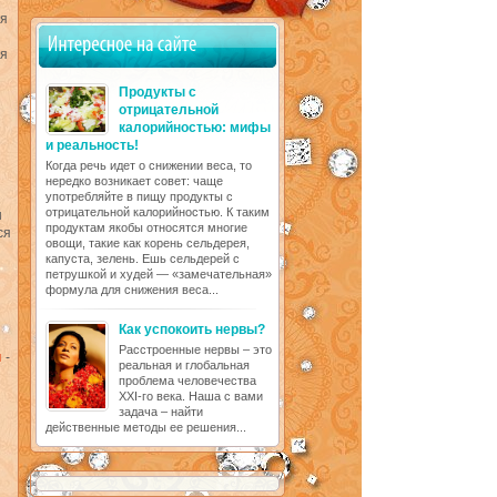
ия
ля
Продукты с
отрицательной
калорийностью: мифы
и реальность!
Когда речь идет о снижении веса, то
нередко возникает совет: чаще
употребляйте в пищу продукты с
отрицательной калорийностью. К таким
ы
продуктам якобы относятся многие
ся
овощи, такие как корень сельдерея,
капуста, зелень. Ешь сельдерей с
петрушкой и худей — «замечательная»
формула для снижения веса...
Как успокоить нервы?
Расстроенные нервы – это
н
-
реальная и глобальная
проблема человечества
XXI-го века. Наша с вами
задача – найти
действенные методы ее решения...