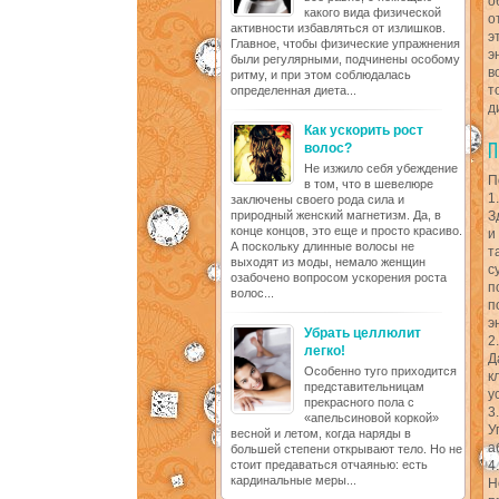
о
какого вида физической
о
активности избавляться от излишков.
э
Главное, чтобы физические упражнения
э
были регулярными, подчинены особому
в
ритму, и при этом соблюдалась
т
определенная диета...
д
Как ускорить рост
волос?
Не изжило себя убеждение
П
в том, что в шевелюре
1
заключены своего рода сила и
природный женский магнетизм. Да, в
З
конце концов, это еще и просто красиво.
и
А поскольку длинные волосы не
т
выходят из моды, немало женщин
с
озабочено вопросом ускорения роста
п
волос...
п
э
Убрать целлюлит
2
легко!
Д
Особенно туго приходится
к
представительницам
у
прекрасного пола с
3
«апельсиновой коркой»
У
весной и летом, когда наряды в
а
большей степени открывают тело. Но не
стоит предаваться отчаянью: есть
4
кардинальные меры...
Н