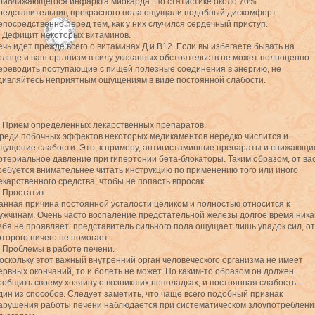
риближающегося инфаркта миокарда. По статистике около 70%
редставительниц прекрасного пола ощущали подобный дискомфорт
епосредственно перед тем, как у них случился сердечный приступ.
. Дефицит некоторых витаминов.
ечь идет прежде всего о витаминах Д и B12. Если вы избегаете бывать на
олнце и ваш организм в силу указанных обстоятельств не может полноценно
ереводить поступающие с пищей полезные соединения в энергию, не
дивляйтесь неприятным ощущениям в виде постоянной слабости.
. Прием определенных лекарственных препаратов.
реди побочных эффектов некоторых медикаментов нередко числится и
щущение слабости. Это, к примеру, антигистаминные препараты и снижающи
ртериальное давление при гипертонии бета-блокаторы. Таким образом, от ва
ребуется внимательнее читать инструкцию по применению того или иного
екарственного средства, чтобы не попасть впросак.
. Простатит.
анная причина постоянной усталости целиком и полностью относится к
ужчинам. Очень часто воспаление предстательной железы долгое время ника
ебя не проявляет: представитель сильного пола ощущает лишь упадок сил, от
оторого ничего не помогает.
. Проблемы в работе печени.
оскольку этот важный внутренний орган человеческого организма не имеет
ервных окончаний, то и болеть не может. Но каким-то образом он должен
ообщить своему хозяину о возникших неполадках, и постоянная слабость –
дин из способов. Следует заметить, что чаще всего подобный признак
арушения работы печени наблюдается при систематическом злоупотреблени