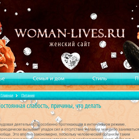
Главная
Питание
рудовая деятельность, особенно протекающая в интенсивном режиме,
ериодически вызывает упадок сил и отсутствие желания чем-либо заниматьс
ообще. Это вполне закономерно, поскольку человеческий организм таким