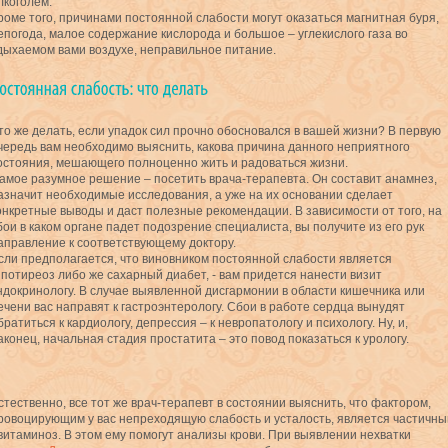
лкоголем.
роме того, причинами постоянной слабости могут оказаться магнитная буря,
епогода, малое содержание кислорода и большое – углекислого газа во
дыхаемом вами воздухе, неправильное питание.
то же делать, если упадок сил прочно обосновался в вашей жизни? В первую
чередь вам необходимо выяснить, какова причина данного неприятного
остояния, мешающего полноценно жить и радоваться жизни.
амое разумное решение – посетить врача-терапевта. Он составит анамнез,
азначит необходимые исследования, а уже на их основании сделает
онкретные выводы и даст полезные рекомендации. В зависимости от того, на
бои в каком органе падет подозрение специалиста, вы получите из его рук
аправление к соответствующему доктору.
сли предполагается, что виновником постоянной слабости является
ипотиреоз либо же сахарный диабет, - вам придется нанести визит
ндокринологу. В случае выявленной дисгармонии в области кишечника или
ечени вас направят к гастроэнтерологу. Сбои в работе сердца вынудят
братиться к кардиологу, депрессия – к невропатологу и психологу. Ну, и,
аконец, начальная стадия простатита – это повод показаться к урологу.
стественно, все тот же врач-терапевт в состоянии выяснить, что фактором,
ровоцирующим у вас непреходящую слабость и усталость, является частичны
витаминоз. В этом ему помогут анализы крови. При выявлении нехватки