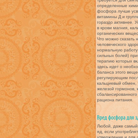
требуется для синт
определенные химич
фосфора лучше усва
витамины Д и групп
гораздо активнее. 
в крови магния, ка
органических вещес
Что можно сказать 
человеческого здор
нормальную работу
сильных болей) при
терапию которых вк
здесь идет о необх
баланса этого веще
регулирующим после
кальциевый обмен,
железой гормонов, 
сбалансированного
рациона питания.
Любой, даже самый
яд, если употреблят
утверждение и для 