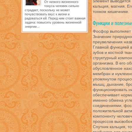
элемент выводится 
От низкого жизненного
кальция, магния. Е
тонуса человек сильно
страдает, поскольку не может
тонком кишечнике.
почувствовать вкус к жизни и
радоваться ей. Перед ним стоит важная
задача: повысить уровень жизненной
энергии...
Фосфор выполняет 
Значение природног
преувеличения назв
Главной функцией 
зубов и костной тка
структурный компо
организма. В его об
обусловленное нах
мембран и нуклеино
упомянутом процес
мышц, дыхание, бро
функционировать ни
обеспечивает норм
именно обмена угл
соединениями, фос
положительной акти
компоненту человеч
процессов высвобож
Спутник кальция, т