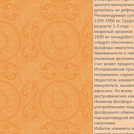
данного минерально
допускать ни дефиц
Рекомендуемая сут
1200-1800 мг. Грудн
возрасте 1-3 года 
незрелый организм 
1600 мг понадобится
следует обеспечить
фосфора ежесуточн
беременности и лак
указанные величин
счет может предост
Игнорирование при
непременно «аукне
Недостаток элемент
иммунитета, мышеч
взрослых. Ко всему
дистрофических изм
Нехватка фосфора 
употреблением пищ
фосфорного обмена,
паращитовидной же
напитками.
Избыток элемента 
жировой дистрофие