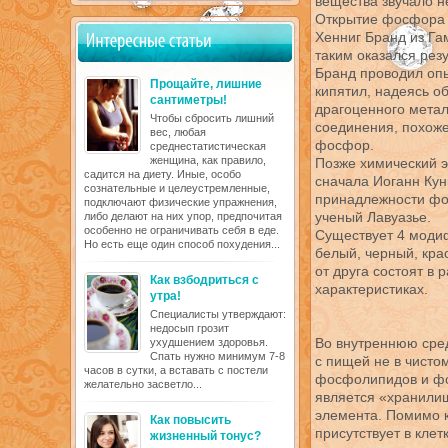
вещества звучало н
Открытие фосфора п
Хенниг Бранд из Га
таким оказался рез
Бранд проводил опы
Прощайте, лишние
кипятил, надеясь о
сантиметры!
драгоценного метал
Чтобы сбросить лишний
соединения, похоже
вес, любая
фосфор.
среднестатистическая
женщина, как правило,
Позже химический э
садится на диету. Иные, особо
сначала Иоганн Кунк
сознательные и целеустремленные,
принадлежности фо
подключают физические упражнения,
ученый Лавуазье.
либо делают на них упор, предпочитая
особенно не ограничивать себя в еде.
Существует 4 моди
Но есть еще один способ похудения...
белый, черный, кра
от друга состоят в 
Как взбодриться с
характеристиках.
утра!
Специалисты утверждают:
недосып грозит
Во внутреннюю сред
ухудшением здоровья.
Спать нужно минимум 7-8
с пищей не в чисто
часов в сутки, а вставать с постели
фосфолипидов и фо
желательно засветло...
является «хранилищ
элемента. Помимо к
Как повысить
присутствует в кле
жизненный тонус?