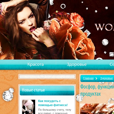
Главная
Здоровье
Как похудеть с
помощью фитнеса!
По большому счету, телу
все равно, с помощью