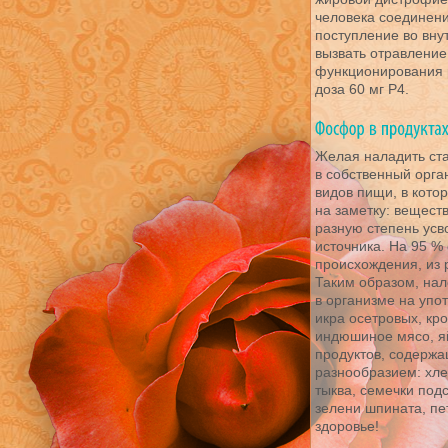
человека соедине
поступление во вну
вызвать отравлени
функционирования р
доза 60 мг Р4.
Желая наладить ст
в собственный орга
видов пищи, в кото
на заметку: веществ
разную степень усв
источника. На 95 %
происхождения, из 
Таким образом, на
в организме на упо
икра осетровых, кро
индюшиное мясо, я
продуктов, содерж
разнообразием: хле
тыква, семечки подс
зелени шпината, пе
здоровье!