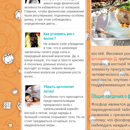
какого вида физической
активности избавляться от излишков.
Главное, чтобы физические упражнения
были регулярными, подчинены особому
ритму, и при этом соблюдалась
определенная диета...
Как ускорить рост
волос?
Не изжило себя убеждение
в том, что в шевелюре
заключены своего рода сила и
костей. Весомая ро
природный женский магнетизм. Да, в
витаминам Д
, груп
конце концов, это еще и просто красиво.
прочим, в костной 
А поскольку длинные волосы не
выходят из моды, немало женщин
элементу присутство
озабочено вопросом ускорения роста
человеческого тела
волос...
неспроста: спутник
поддерживающих но
Убрать целлюлит
легко!
Особенно туго приходится
представительницам
Фосфор является д
прекрасного пола с
«апельсиновой коркой»
периодической табл
весной и летом, когда наряды в
название с греческ
большей степени открывают тело. Но не
потому, что фосфор
стоит предаваться отчаянью: есть
наблюдать каждый и
кардинальные меры...