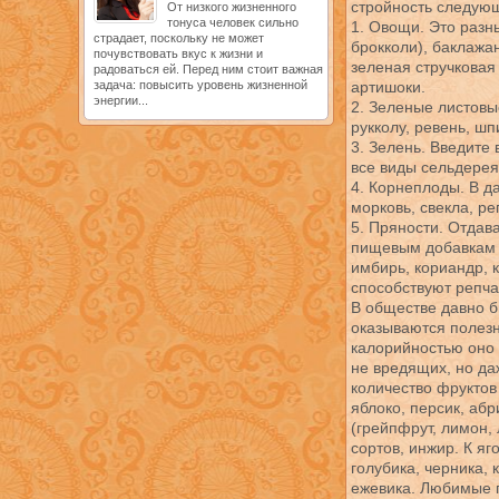
стройность следую
От низкого жизненного
тонуса человек сильно
1. Овощи. Это разн
страдает, поскольку не может
брокколи), баклажан
почувствовать вкус к жизни и
зеленая стручковая
радоваться ей. Перед ним стоит важная
задача: повысить уровень жизненной
артишоки.
энергии...
2. Зеленые листовы
рукколу, ревень, шп
3. Зелень. Введите
все виды сельдерея,
4. Корнеплоды. В д
морковь, свекла, ре
5. Пряности. Отдав
пищевым добавкам р
имбирь, кориандр, 
способствуют репчат
В обществе давно б
оказываются полезн
калорийностью оно 
не вредящих, но да
количество фруктов
яблоко, персик, абр
(грейпфрут, лимон,
сортов, инжир. К я
голубика, черника, 
ежевика. Любимые п