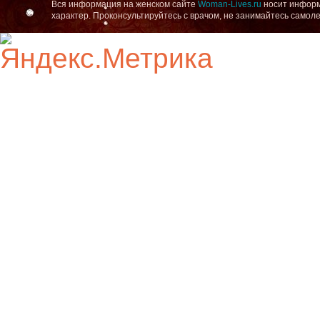
Вся информация на женском сайте
Woman-Lives.ru
носит информ
характер. Проконсультируйтесь с врачом, не занимайтесь самол