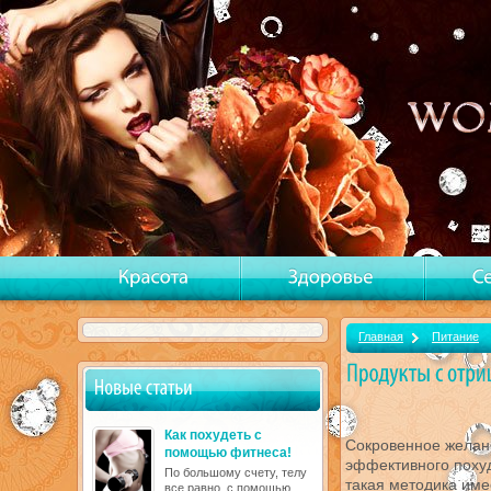
Главная
Питание
Как похудеть с
Сокровенное желан
помощью фитнеса!
эффективного похуд
По большому счету, телу
такая методика име
все равно, с помощью