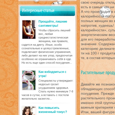
свою очередь откла
есть в самых что ни
А что происходит в
калорийности посту
полных женщин во в
Прощайте, лишние
напротив, худеешь!
сантиметры!
калорийности», суть
Чтобы сбросить лишний
вес, любая
энергетическим вес
среднестатистическая
для его переработк
женщина, как правило,
значение. Содержан
садится на диету. Иные, особо
категорию деликате
сознательные и целеустремленные,
подключают физические упражнения,
ти на 100 г продукт
либо делают на них упор, предпочитая
те, в состав которы
особенно не ограничивать себя в еде.
Но есть еще один способ похудения...
Как взбодриться с
утра!
Специалисты утверждают:
Давайте же познако
недосып грозит
ухудшением здоровья.
обладающих способн
Спать нужно минимум 7-8
похудения. Прежде 
часов в сутки, а вставать с постели
растительного прои
желательно засветло...
именно этой группы
важным критериям 
Как повысить
Итак, вашей фигуре
жизненный тонус?