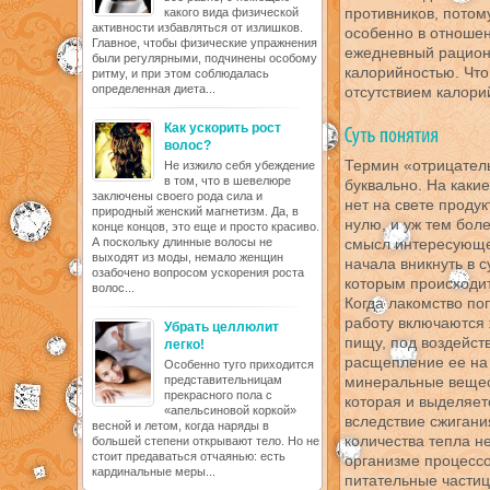
противников, потом
какого вида физической
активности избавляться от излишков.
особенно в отношен
Главное, чтобы физические упражнения
ежедневный рацион 
были регулярными, подчинены особому
калорийностью. Что 
ритму, и при этом соблюдалась
определенная диета...
отсутствием калорий
Как ускорить рост
волос?
Термин «отрицатель
Не изжило себя убеждение
в том, что в шевелюре
буквально. На каки
заключены своего рода сила и
нет на свете проду
природный женский магнетизм. Да, в
нулю, и уж тем бол
конце концов, это еще и просто красиво.
А поскольку длинные волосы не
смысл интересующе
выходят из моды, немало женщин
начала вникнуть в 
озабочено вопросом ускорения роста
которым происходит
волос...
Когда лакомство по
работу включаются 
Убрать целлюлит
пищу, под воздейс
легко!
расщепление ее на
Особенно туго приходится
представительницам
минеральные вещест
прекрасного пола с
которая и выделяет
«апельсиновой коркой»
вследствие сжигани
весной и летом, когда наряды в
количества тепла н
большей степени открывают тело. Но не
стоит предаваться отчаянью: есть
организме процессо
кардинальные меры...
питательные частиц