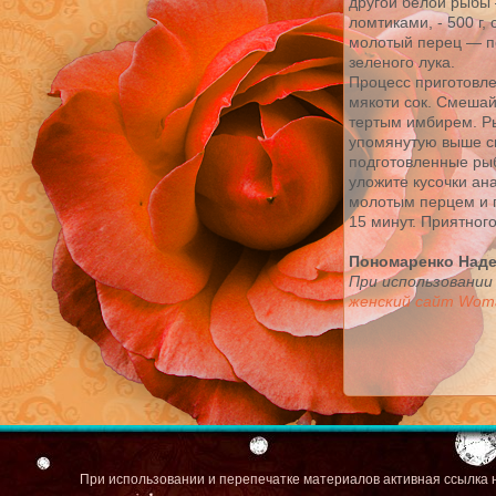
другой белой рыбы 
ломтиками, - 500 г,
молотый перец — по
зеленого лука.
Процесс приготовле
мякоти сок. Смешай
тертым имбирем. Ры
упомянутую выше с
подготовленные ры
уложите кусочки ан
молотым перцем и п
15 минут. Приятного
Пономаренко Над
При использовании
женский сайт Woma
При использовании и перепечатке материалов активная ссылка 