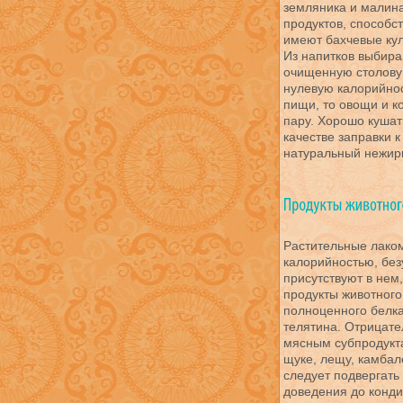
земляника и малина
продуктов, способ
имеют бахчевые кул
Из напитков выбира
очищенную столовую
нулевую калорийнос
пищи, то овощи и к
пару. Хорошо кушат
качестве заправки 
натуральный нежирн
Растительные лаком
калорийностью, без
присутствуют в нем
продукты животног
полноценного белка
телятина. Отрицате
мясным субпродукта
щуке, лещу, камбал
следует подвергать
доведения до конди