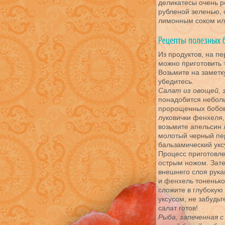
деликатесы очень р
рубленой зеленью,
лимонным соком ил
Из продуктов, на п
можно приготовить 
Возьмите на заметк
убедитесь.
Салат из овощей, 
понадобится неболь
пророщенных бобов 
луковички фенхеля,
возьмите апельсин 
молотый черный пер
бальзамический уксус
Процесс приготовле
острым ножом. Зате
внешнего слоя рука
и фенхель тоненько
сложите в глубокую 
уксусом, не забудь
салат готов!
Рыба, запеченная с