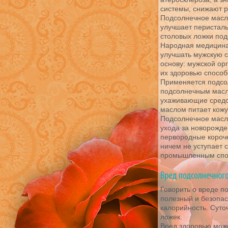
системы, снижают р
Подсолнечное масл
улучшает перисталь
столовых ложки под
Народная медицина
улучшать мужскую с
основу: мужской ор
их здоровью способ
Применяется подсол
подсолнечным масло
ухаживающие средс
маслом питает кожу
Подсолнечное масл
ухода за новорожд
первородные корочки
ничем не уступает 
промышленным спо
Говорить о вреде п
полезный и безопас
калорийность. Суто
ложек.
Вред здоровью мож