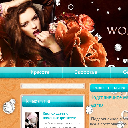
Главная
Питание
Как похудеть с
помощью фитнеса!
Подсолнечное масл
По большому счету, телу
всем постсоветском
все равно, с помощью