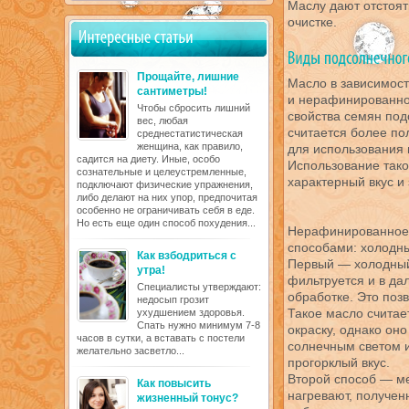
Маслу дают отстоят
очистке.
Прощайте, лишние
Масло в зависимост
сантиметры!
и нерафинированно
Чтобы сбросить лишний
свойства семян под
вес, любая
считается более по
среднестатистическая
женщина, как правило,
для использования 
садится на диету. Иные, особо
Использование тако
сознательные и целеустремленные,
характерный вкус и 
подключают физические упражнения,
либо делают на них упор, предпочитая
особенно не ограничивать себя в еде.
Но есть еще один способ похудения...
Нерафинированное 
способами: холодны
Как взбодриться с
Первый — холодный
утра!
фильтруется и в да
Специалисты утверждают:
обработке. Это поз
недосып грозит
Такое масло счита
ухудшением здоровья.
Спать нужно минимум 7-8
окраску, однако оно
часов в сутки, а вставать с постели
солнечным светом и
желательно засветло...
прогорклый вкус.
Второй способ — м
Как повысить
нагревают, получе
жизненный тонус?