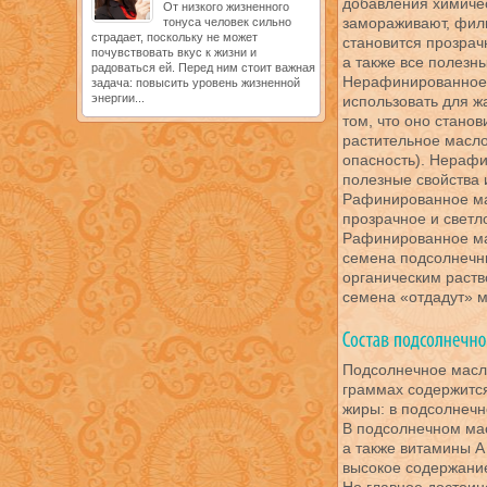
добавления химичес
От низкого жизненного
замораживают, филь
тонуса человек сильно
страдает, поскольку не может
становится прозрач
почувствовать вкус к жизни и
а также все полезны
радоваться ей. Перед ним стоит важная
Нерафинированное 
задача: повысить уровень жизненной
энергии...
использовать для ж
том, что оно стано
растительное масло
опасность). Нерафи
полезные свойства 
Рафинированное мас
прозрачное и светл
Рафинированное ма
семена подсолнечн
органическим раств
семена «отдадут» м
Подсолнечное масл
граммах содержится
жиры: в подсолнечн
В подсолнечном мас
а также витамины А
высокое содержани