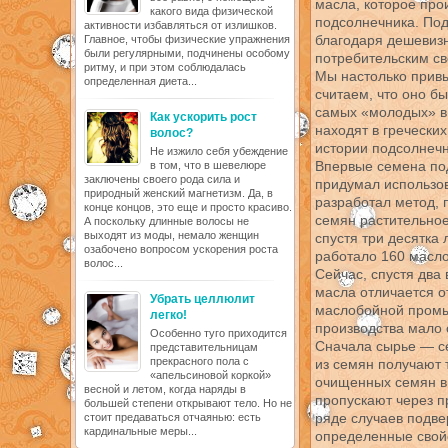
масла, которое прои
какого вида физической
подсолнечника. По
активности избавляться от излишков.
благодаря дешевизн
Главное, чтобы физические упражнения
были регулярными, подчинены особому
потребительским св
ритму, и при этом соблюдалась
Мы настолько привы
определенная диета...
считаем, что оно б
самых «молодых» в
Как ускорить рост
находят в греческих
волос?
истории подсолнечн
Не изжило себя убеждение
Впервые семена под
в том, что в шевелюре
заключены своего рода сила и
придумал использо
природный женский магнетизм. Да, в
разработал метод,
конце концов, это еще и просто красиво.
семян растительное
А поскольку длинные волосы не
выходят из моды, немало женщин
спустя три десятка
озабочено вопросом ускорения роста
работало 160 масл
волос...
Сейчас, спустя два
масла отличается о
Убрать целлюлит
маслобойной промы
легко!
производства мало 
Особенно туго приходится
Сначала сырье — се
представительницам
прекрасного пола с
из семян получают 
«апельсиновой коркой»
очищенных семян в 
весной и летом, когда наряды в
пропускают через п
большей степени открывают тело. Но не
ряде случаев подве
стоит предаваться отчаянью: есть
кардинальные меры...
определенные свой