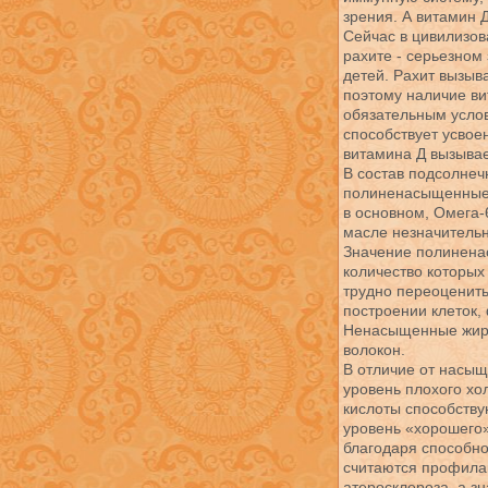
зрения. А витамин 
Сейчас в цивилизов
рахите - серьезно
детей. Рахит вызыв
поэтому наличие ви
обязательным усло
способствует усвое
витамина Д вызывае
В состав подсолнеч
полиненасыщенные 
в основном, Омега-
масле незначительн
Значение полинена
количество которых
трудно переоценить
построении клеток
Ненасыщенные жир
волокон.
В отличие от насыщ
уровень плохого х
кислоты способству
уровень «хорошего
благодаря способно
считаются профилак
атеросклероза, а з