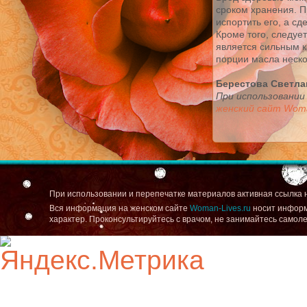
сроком хранения. П
испортить его, а сд
Кроме того, следуе
является сильным к
порции масла неско
Берестова Светла
При использовании
женский сайт Woma
При использовании и перепечатке материалов активная ссылка 
Вся информация на женском сайте
Woman-Lives.ru
носит информ
характер. Проконсультируйтесь с врачом, не занимайтесь самол