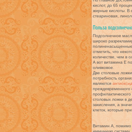
Но главное достоин
кислот, до 65 проц
жирные кислоты. В 
стеариновая, линол
Подсолнечное масло
широко разреклами
полиненасыщенные 
отметить, что неко
количестве, чем в о
А вот витамина Е п
оливковое.
Две столовые ложк
потребность организ
являются
антиокси
преждевременного с
профилактического
столовых ложки в д
закисления, а знач
клеток, которые при
Витамин А, помимо 
иммунную систему, 