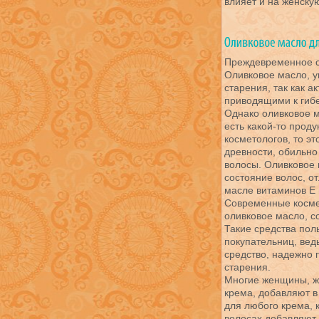
влияет и на женскую
Преждевременное ст
Оливковое масло, у
старения, так как 
приводящими к гибе
Однако оливковое 
есть какой-то прод
косметологов, то э
древности, обильно
волосы. Оливковое 
состояние волос, от
масле витаминов Е 
Современные косме
оливковое масло, с
Такие средства пол
покупательниц, вед
средство, надежно п
старения.
Многие женщины, же
крема, добавляют в
для любого крема, ка
волосах добавляют