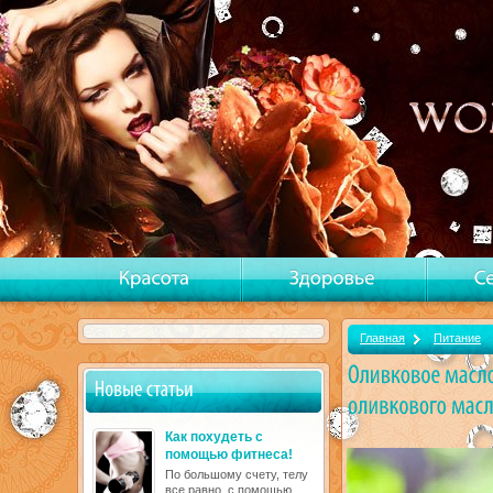
Главная
Питание
Как похудеть с
помощью фитнеса!
По большому счету, телу
все равно, с помощью