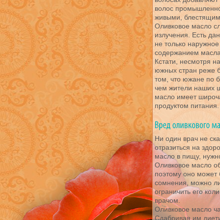
волос промышленног
живыми, блестящим
Оливковое масло с
излучения. Есть да
не только наружное
содержанием масла
Кстати, несмотря н
южных стран реже б
том, что южане по 
чем жители наших ш
масло имеет широч
продуктом питания.
Ни один врач не ска
отразиться на здор
масло в пищу, нужн
Оливковое масло о
поэтому оно может 
сомнения, можно ли
ограничить его кол
врачом.
Оливковое масло ча
Сдабривая им диет