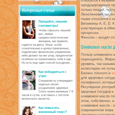
относится к незаме
продуцироваться ор
только пищей, пост
Линоленовая кисло
также относится к 
Прощайте, лишние
Витамины А, Е, D, 
сантиметры!
участвующих в обм
Чтобы сбросить лишний
процессах.
вес, любая
Фенолы – входят со
среднестатистическая
женщина, как правило,
садится на диету. Иные, особо
сознательные и целеустремленные,
подключают физические упражнения,
Пользу оливкового 
либо делают на них упор, предпочитая
переоценить. Жирны
особенно не ограничивать себя в еде.
Но есть еще один способ похудения...
уровень, так назыв
холестерин не толь
Как взбодриться с
Баланс плохого и
х
утра!
для здоровья сосуд
Специалисты утверждают:
полифенол, который
недосып грозит
Регулярное употреб
ухудшением здоровья.
здоровья сосудов и
Спать нужно минимум 7-8
часов в сутки, а вставать с постели
оливковое масло по
желательно засветло...
этом, собственно, и
оливковое масло - 
Как повысить
современном мире 
жизненный тонус?
сердечно-сосудисто