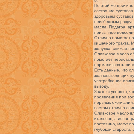
D.
По этой же причине
состояние суставов
здоровьем суставов
неизбежным разруш
масла. Подагра, арт
привычное подсолн
Отлично помогает о
кишечного тракта. 
желудка, снижая не
Оливковое масло о
помогает перисталь
нормализовать жир
Есть данные, что о
желчевыводящих пут
употребление оливк
выводу.
Знатоки уверяют, ч
проявления при вос
нервных окончаний.
воском отлично сни
Оливковое масло вл
итальянцы, испанцы
постоянно, могут п
глубокой старости.