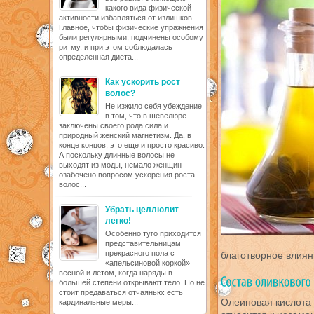
какого вида физической
активности избавляться от излишков.
Главное, чтобы физические упражнения
были регулярными, подчинены особому
ритму, и при этом соблюдалась
определенная диета...
Как ускорить рост
волос?
Не изжило себя убеждение
в том, что в шевелюре
заключены своего рода сила и
природный женский магнетизм. Да, в
конце концов, это еще и просто красиво.
А поскольку длинные волосы не
выходят из моды, немало женщин
озабочено вопросом ускорения роста
волос...
Убрать целлюлит
легко!
Особенно туго приходится
представительницам
прекрасного пола с
благотворное влиян
«апельсиновой коркой»
весной и летом, когда наряды в
большей степени открывают тело. Но не
стоит предаваться отчаянью: есть
Олеиновая кислота
кардинальные меры...