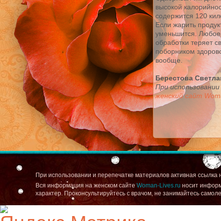
высокой калорийнос
содержится 120 кил
Если жарить продук
уменьшится. Любое
обработки теряет св
поборником здорово
вообще.
Берестова Светла
При использовании
женский сайт Woma
При использовании и перепечатке материалов активная ссылка 
Вся информация на женском сайте
Woman-Lives.ru
носит информ
характер. Проконсультируйтесь с врачом, не занимайтесь самол