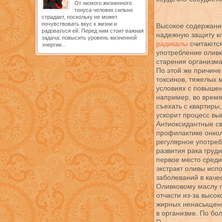
От низкого жизненного
тонуса человек сильно
страдает, поскольку не может
почувствовать вкус к жизни и
Высокое содержани
радоваться ей. Перед ним стоит важная
надежную защиту кл
задача: повысить уровень жизненной
радикалы
считаются
энергии...
употребление оливк
старения организма
По этой же причине
токсинов, тяжелых 
условиях с повыше
например, во время
съехать с квартиры
ускорит процесс вы
Антиоксидантные св
профилактике онкол
регулярное употреб
развития рака груд
первое место среди
экстракт оливы исп
заболеваний в каче
Оливковому маслу п
отчасти из-за высок
жирных ненасыщенн
в организме. По бо