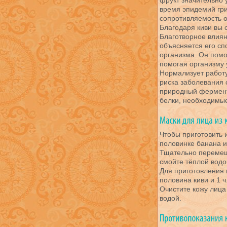
фрукт значительно 
время эпидемий гр
сопротивляемость 
Благодаря киви вы 
Благотворное влиян
объясняется его сп
организма. Он помо
помогая организму 
Нормализует работу
риска заболевания 
природный фермент
белки, необходимые
Чтобы приготовить 
половинке банана и 
Тщательно перемеш
смойте тёплой водо
Для приготовления
половина киви и 1 ч
Очистите кожу лица
водой.