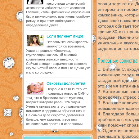
овощи теряют их. Д
какого вида физической
активности избавляться от излишков.
интересна и необыч
Главное, чтобы физические упражнения
крыжовника, которы
были регулярными, подчинены особому
Даже своё название
ритму, и при этом соблюдалась
определенная диета...
которая обитает то
кризис 30-х гг. про
Если полнеет лицо!
продажи. Именно бл
Эталоны женской красоты
уникальным вкусом
меняются со временем.
содержание которых
Ушло в прошлое «белолица,
круглолица» как самый высший
комплимент женской внешности.
Сейчас в моде - выраженные высокие
скулы, четкий овал, а полные щечки уже
1. Витамин С, входя
мало кого радуют...
жизненную силу и в
съеденный один кив
Секреты долголетия!
это время витамина
Недавно в сети Интернет
2. Витаминные запа
появилась новость СМИ о
преодолеть стресс 
том, что в Бразилии живет мужчина,
возраст которого равен 126 годам.
3. Большое количес
Ученые связывают это с правильным
повышенном давле
питанием и здоровым образом жизни.
4. Благодаря больш
На самом деле секретов долголетия
проблемах с желудк
больше, чем кажется, и все они
относительно просты в исполнении...
киви поможет справ
5. Одним из полезн
уменьшать тромбооб