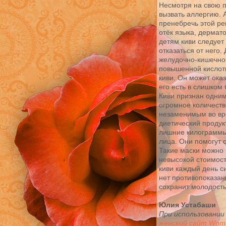
Несмотря на свою по
вызвать аллергию. 
пренебречь этой ре
отёк языка, дермат
детям киви следует
отказаться от него
желудочно-кишечног
повышенной кислотн
киви. Он может ока
его есть в слишком
Киви признан одним
огромное количеств
незаменимым во вре
диетический продук
лишние килограммы.
лица. Они помогут 
Такие маски можно 
невысокой стоимост
киви каждый день с
нет противопоказан
сохранит молодость
Юлия Устабаши
При использовании
женский сайт Woma