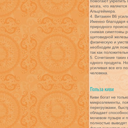
помогают укрепить 
мозга, что являетс
Альцгеймера.
4. Витамин В6 усили
Именно благодаря 
природного происхо
снимая симптомы р
щитовидной железы
физическую и умст
необходим для пож
так как положитель
5. Сочетание таких
одного продукта. Но
усиливая все его п
человека.
Киви богат не тольк
микроэлементы, по
перегрузками, быст
обладает способно
мочевом пузыре и п
полностью выводят 