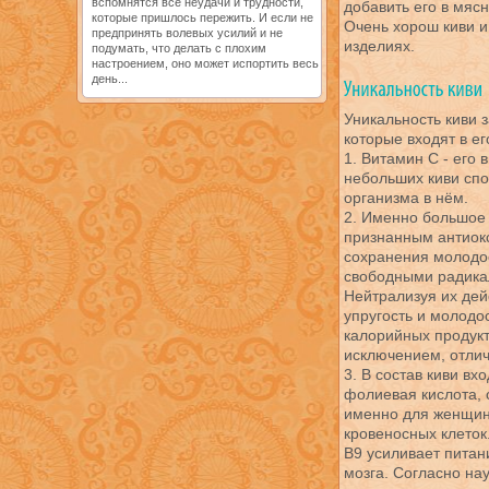
вспомнятся все неудачи и трудности,
добавить его в мяс
которые пришлось пережить. И если не
Очень хорош киви и
предпринять волевых усилий и не
изделиях.
подумать, что делать с плохим
настроением, оно может испортить весь
день...
Уникальность киви 
которые входят в е
1. Витамин С - его
небольших киви спо
организма в нём.
2. Именно большое
признанным антиок
сохранения молодос
свободными радика
Нейтрализуя их дей
упругость и молодо
калорийных продукт
исключением, отлич
3. В состав киви вх
фолиевая кислота, 
именно для женщин
кровеносных клеток
В9 усиливает питан
мозга. Согласно на