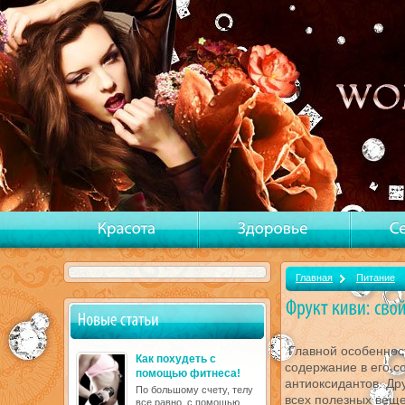
Главная
Питание
Главной особенно
Как похудеть с
содержание в его с
помощью фитнеса!
антиоксидантов. Др
По большому счету, телу
всех полезных веще
все равно, с помощью