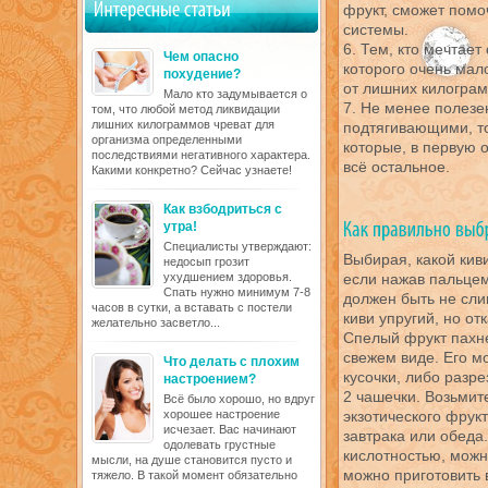
фрукт, сможет помо
системы.
6. Тем, кто мечтает
Чем опасно
которого очень мал
похудение?
от лишних килограм
Мало кто задумывается о
7. Не менее полезен
том, что любой метод ликвидации
лишних килограммов чреват для
подтягивающими, 
организма определенными
которые, в первую 
последствиями негативного характера.
всё остальное.
Какими конкретно? Сейчас узнаете!
Как взбодриться с
утра!
Специалисты утверждают:
Выбирая, какой кив
недосып грозит
ухудшением здоровья.
если нажав пальцем,
Спать нужно минимум 7-8
должен быть не сли
часов в сутки, а вставать с постели
киви упругий, но от
желательно засветло...
Спелый фрукт пахне
свежем виде. Его м
Что делать с плохим
кусочки, либо разре
настроением?
2 чашечки. Возьмит
Всё было хорошо, но вдруг
хорошее настроение
экзотического фрукт
исчезает. Вас начинают
завтрака или обеда
одолевать грустные
кислотностью, можно
мысли, на душе становится пусто и
можно приготовить 
тяжело. В такой момент обязательно