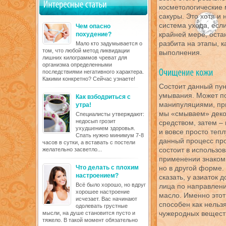
косметологические
сакуры. Это хотя и 
система ухода, есл
Чем опасно
крайней мере, ост
похудение?
разбита на этапы, 
Мало кто задумывается о
том, что любой метод ликвидации
выполнения.
лишних килограммов чреват для
организма определенными
последствиями негативного характера.
Какими конкретно? Сейчас узнаете!
Состоит данный пун
умывания. Может пок
Как взбодриться с
манипуляциями, пр
утра!
мы «смываем» деко
Специалисты утверждают:
недосып грозит
средством, затем –
ухудшением здоровья.
и вовсе просто теп
Спать нужно минимум 7-8
данный процесс про
часов в сутки, а вставать с постели
состоит в использов
желательно засветло...
применении знаком
Что делать с плохим
но в другой форме.
настроением?
сказать, у азиаток 
Всё было хорошо, но вдруг
лица по направлен
хорошее настроение
масло. Именно этот
исчезает. Вас начинают
способен как нельз
одолевать грустные
чужеродных веществ
мысли, на душе становится пусто и
тяжело. В такой момент обязательно