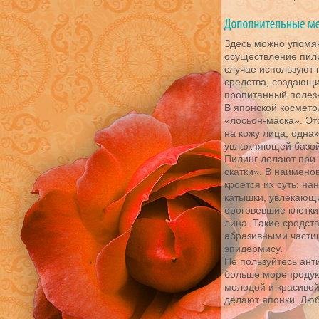
Здесь можно упомян
осуществление пили
случае используют 
средства, создающи
пропитанный полез
В японской космето
«лосьон-маска». Эт
на кожу лица, одна
увлажняющей базой
Пилинг делают при 
скатки». В наимено
кроется их суть: на
катышки, увлекающи
ороговевшие клетки
лица. Такие средств
абразивными частиц
эпидермису.
Не пользуйтесь ант
больше морепродукт
молодой и красивой 
делают японки. Люб