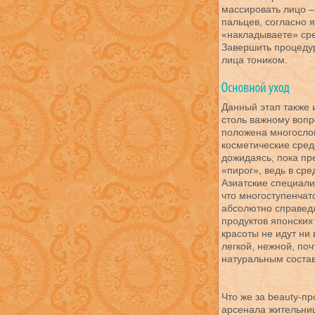
массировать лицо –
пальцев, согласно 
«накладываете» сре
Завершить процеду
лица тоником.
Данный этап также 
столь важному вопр
положена многосло
косметические средс
дожидаясь, пока пр
«пирог», ведь в сре
Азиатские специали
что многоступенчат
абсолютно справедл
продуктов японских
красоты не идут ни
легкой, нежной, по
натуральным соста
Что же за beauty-п
арсенала жительни