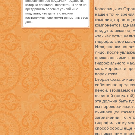
вспомнятся все неудачи и трудности,
которые пришлось пережить. И если не
Красавицы из Стра
предпринять волевых усилий и не
подумать, что делать с плохим
нашей точки зрения
настроением, оно может испортить весь
камелии, страстоцве
день...
компонентов, где м
придут оливковое, 
«так как есть» нел
гидрофильное масло
Итак, японки нанос
лицо, после увлажн
прикасаясь ими к 
гидрофильного масл
метаморфозе и про
порах кожи.
Вторая фаза очищен
собственно предназ
пеной, взбиваемой 
ячеистой (сетчатой)
эта должна быть густ
вы переворачиваете
очищающее космети
загрязнений. То, чт
гидрофильному масл
способ хорош еще и
возникающим после