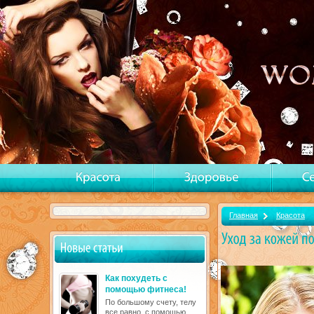
Главная
Красота
Как похудеть с
помощью фитнеса!
По большому счету, телу
все равно, с помощью