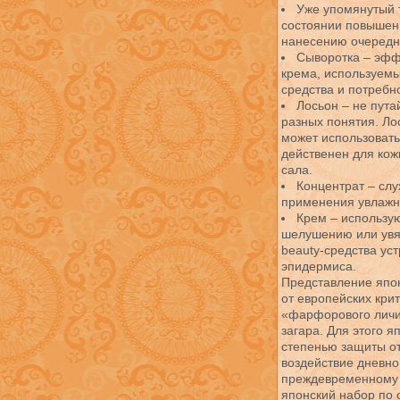
Уже упомянутый 
состоянии повышенн
нанесению очередно
Сыворотка – эфф
крема, используемы
средства и потребно
Лосьон – не пута
разных понятия. Ло
может использовать
действенен для ко
сала.
Концентрат – сл
применения увлажн
Крем – использую
шелушению или увя
beauty-средства ус
эпидермиса.
Представление япо
от европейских кри
«фарфорового личик
загара. Для этого 
степенью защиты от
воздействие дневно
преждевременному с
японский набор по 