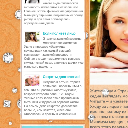
какого вида физической
активности избавляться от излишков.
Главное, чтобы физические упражнения
были регулярными, подчинены особому
ритму, и при этом соблюдалась
определенная диета...
Если полнеет лицо!
Эталоны женской красоты
меняются со временем.
Ушло в прошлое «белолица,
круглолица» как самый высший
комплимент женской внешности.
Сейчас в моде - выраженные высокие
скулы, четкий овал, а полные щечки уже
мало кого радуют...
Секреты долголетия!
Недавно в сети Интернет
появилась новость СМИ о
том, что в Бразилии живет мужчина,
Жительницам Стран
возраст которого равен 126 годам.
седин выглядеть мо
Ученые связывают это с правильным
Читайте – и узнаете
питанием и здоровым образом жизни.
Уходу за лицом яп
На самом деле секретов долголетия
больше, чем кажется, и все они
именно поэтому их 
относительно просты в исполнении...
мало чем отличается
Минимум морщин, с
всего этого реально