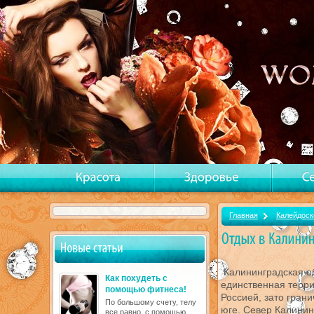
Главная
Калейдоск
Калининградская о
Как похудеть с
единственная терри
помощью фитнеса!
Россией, зато грани
По большому счету, телу
юге. Север Калинин
все равно, с помощью