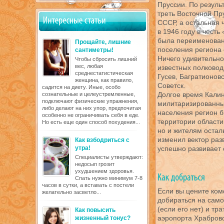
Пруссии. По резуль
треть Восточной Пр
СССР, а остальная 
в 1946 году в чест
была переименована
Прощайте, лишние
поселения региона 
сантиметры!
Ничего удивительног
Чтобы сбросить лишний
вес, любая
известных полковод
среднестатистическая
Гусев, Багратионовс
женщина, как правило,
Советск.
садится на диету. Иные, особо
Долгое время Кали
сознательные и целеустремленные,
подключают физические упражнения,
милитаризированны
либо делают на них упор, предпочитая
населения регион б
особенно не ограничивать себя в еде.
территории области
Но есть еще один способ похудения...
но и жителям остал
изменил вектор раз
Как взбодриться с
утра!
успешно развивает 
Специалисты утверждают:
недосып грозит
ухудшением здоровья.
Спать нужно минимум 7-8
часов в сутки, а вставать с постели
Если вы цените ком
желательно засветло...
добираться на само
(если его нет) и тр
Как повысить
аэропорта Храбров
жизненный тонус?