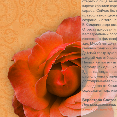
стереть с лица зем
кирхах хранили карт
сараев. Сейчас бол
православной церкв
сохранению того нем
В Калининграде ост
Отреставрирован и 
Кафедральный собор
известного филосо
зал, Музей янтаря т
калининградский му
Детский театр кукол
каждый час отбиваю
Нельзя не посетить
награду как один и
Здесь навсегда при
расположена отлич
достопримечательно
наследство от Кени
содержатся карлико
Берестова Светла
При использовании
женский сайт Woma