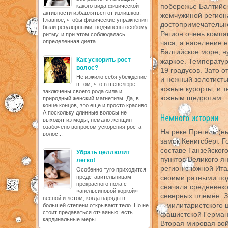
побережье Балтийск
какого вида физической
активности избавляться от излишков.
жемчужиной региона
Главное, чтобы физические упражнения
достопримечательно
были регулярными, подчинены особому
Регион очень компак
ритму, и при этом соблюдалась
определенная диета...
часа, а население 
Балтийское море, н
Как ускорить рост
жаркое. Температур
волос?
19 градусов. Зато 
Не изжило себя убеждение
и нежный золотисты
в том, что в шевелюре
южные курорты, и т
заключены своего рода сила и
южным щедротам.
природный женский магнетизм. Да, в
конце концов, это еще и просто красиво.
А поскольку длинные волосы не
выходят из моды, немало женщин
озабочено вопросом ускорения роста
На реке Прегель (н
волос...
замок Кенигсберг. 
составе Ганзейског
Убрать целлюлит
пунктов Великого я
легко!
регион с южной Ита
Особенно туго приходится
представительницам
своими ратными под
прекрасного пола с
сначала средневек
«апельсиновой коркой»
северных племён. З
весной и летом, когда наряды в
– милитаристского 
большей степени открывают тело. Но не
стоит предаваться отчаянью: есть
фашистской Герман
кардинальные меры...
Вторая мировая во