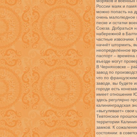
моряков и военных 
России маяк и памя
можно попасть на д
очень малолюдное 
песке и остатки во
Союза. Добраться н
набережной в Балти
частные извозчики.
начнёт штормить, в
неопределённое вре
паспорт – времена 
въезде могут прове
В Черняховске – ра
завод по производс
что по французским
заводе, вы будете и
городе есть конезав
имеет отношение Юр
здесь регулярно про
калининградская зн
«выгуливает» свои 
Тевтонское прошлое
территории Калинин
замков. К сожалени
состоянии: в совет