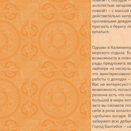
повезёт с погодой 
золотистым загаром
повезёт – с массой 
действительно непр
проливными дождями
пригнать к берегу 
купаться.
Однако в Калинингр
морского отдыха. Б
возможности в пла
рады предложить ва
лайнере на несколь
это заинтересовало,
работы о доходах –
Вас не интересуют 
возможность попаст
регионе есть что п
большой в мире янта
зато вы сможете по
себя в роли копате
«добычи» янтаря. В
забирают всю добыч
Город Балтийск – с