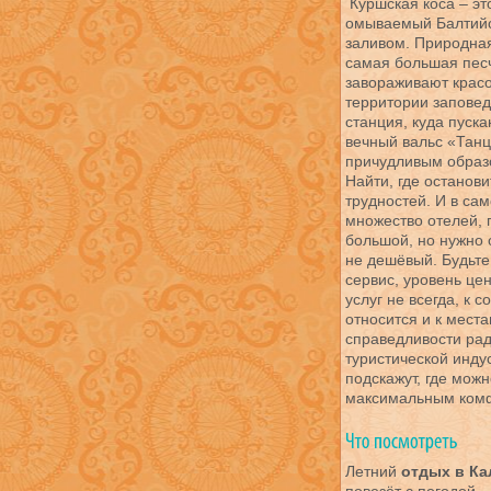
Куршская коса – эт
омываемый Балтийс
заливом. Природная
самая большая пес
завораживают красо
территории заповед
станция, куда пуска
вечный вальс «Танц
причудливым образ
Найти, где останов
трудностей. И в сам
множество отелей, 
большой, но нужно 
не дешёвый. Будьте 
сервис, уровень це
услуг не всегда, к 
относится и к мест
справедливости рад
туристической инду
подскажут, где мож
максимальным ком
Летний
отдых в Ка