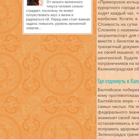
«Приморское кольцо
От низкого жизненного
тонуса человек сильно
курортного города 
страдает, поскольку не может
ходят каждый час, ч
почувствовать вкус к жизни и
изобилии. Кстати, 
радоваться ей. Перед ним стоит важная
задача: повысить уровень жизненной
Стоимость на сутки 
энергии...
Сложнее с наземны
загранпаспорт для 
вместе с билетом 
транзитный докумен
на своей машине, п
шенгенской. Будьте
пограничников на ка
Калининградская об
Балтийское побереж
кому противопоказан
Балтийское море – 
самых чистых. На т
федерального значе
знаменит своей леч
останавливаясь в ч
поправить здоровье
Зеленоградск грани