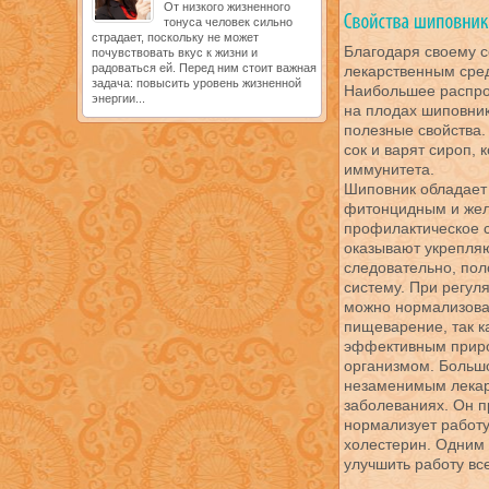
От низкого жизненного
тонуса человек сильно
страдает, поскольку не может
Благодаря своему 
почувствовать вкус к жизни и
радоваться ей. Перед ним стоит важная
лекарственным сред
задача: повысить уровень жизненной
Наибольшее распро
энергии...
на плодах шиповник
полезные свойства.
сок и варят сироп,
иммунитета.
Шиповник обладает
фитонцидным и желч
профилактическое 
оказывают укрепляю
следовательно, пол
систему. При регул
можно нормализоват
пищеварение, так к
эффективным приро
организмом. Больш
незаменимым лекар
заболеваниях. Он п
нормализует работ
холестерин. Одним 
улучшить работу вс