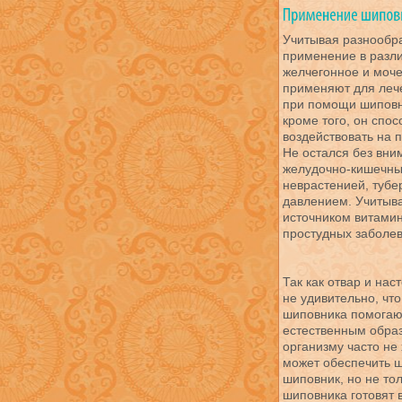
Учитывая разнообра
применение в разли
желчегонное и моче
применяют для лече
при помощи шиповни
кроме того, он спо
воздействовать на 
Не остался без вни
желудочно-кишечны
неврастенией, туб
давлением. Учитыва
источником витамин
простудных заболев
Так как отвар и на
не удивительно, чт
шиповника помогаю
естественным образ
организму часто не
может обеспечить ш
шиповник, но не тол
шиповника готовят 