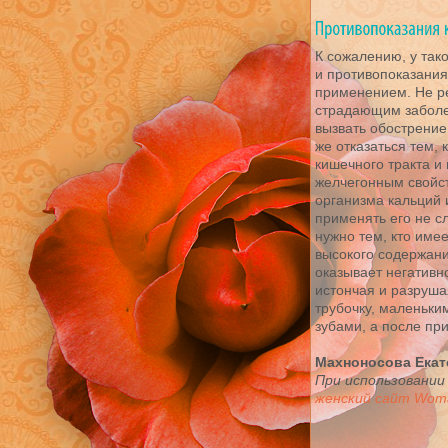
К сожалению, у так
и противопоказания
применением. Не р
страдающим заболев
вызвать обострение
же отказаться тем,
кишечного тракта и 
желчегонным свойс
организма кальций 
применять его не с
нужно тем, кто име
высокого содержани
оказывает негативн
истончая и разруша
трубочку, маленьким
зубами, а после пр
Махноносова Екат
При использовании
женский сайт Woma