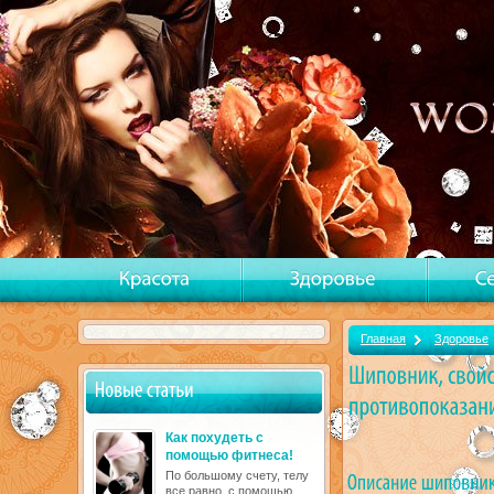
Главная
Здоровье
Как похудеть с
помощью фитнеса!
По большому счету, телу
все равно, с помощью