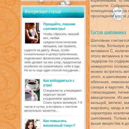
коричневыми, то они
ценности. Собранн
помещении или на о
прохладном месте 
Прощайте, лишние
сантиметры!
Чтобы сбросить лишний
вес, любая
Шиповник считаетс
среднестатистическая
составу. Большую р
женщина, как правило,
садится на диету. Иные, особо
витамина С, количе
сознательные и целеустремленные,
этого витамина в л
подключают физические упражнения,
лидером по содержа
либо делают на них упор, предпочитая
невероятно полезно
особенно не ограничивать себя в еде.
Но есть еще один способ похудения...
можно встретить ви
этого, в шиповнике
Как взбодриться с
яблочная, лимонная
утра!
сахара и каротин. 
Специалисты утверждают:
глюкозидами, пигме
недосып грозит
кверцетином. Из ми
ухудшением здоровья.
кальций, железо, м
Спать нужно минимум 7-8
часов в сутки, а вставать с постели
марганец, медь и ко
желательно засветло...
характерен исключ
шиповника. Только 
Как повысить
выше вещества в до
жизненный тонус?