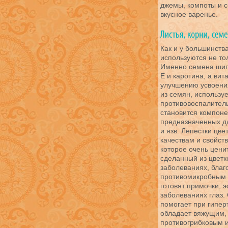
джемы, компоты и с
вкусное варенье.
Как и у большинств
используются не тол
Именно семена шип
Е и каротина, а вит
улучшению усвоения
из семян, использу
противовоспалитель
становится компоне
предназначенных дл
и язв. Лепестки цв
качествам и свойст
которое очень ценит
сделанный из цветк
заболеваниях, бла
противомикробным 
готовят примочки, 
заболеваниях глаз.
помогает при гиперт
обладает вяжущим,
противогрибковым 