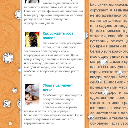
какого вида физической
Как часто вы задум
активности избавляться от излишков.
окружают. А ведь в
Главное, чтобы физические упражнения
не догадываться об
были регулярными, подчинены особому
ритму, и при этом соблюдалась
является шиповник,
определенная диета...
и на садово-огород
Кроме привычного 
Как ускорить рост
ягодами, своробино
волос?
кустарник, относящ
Не изжило себя убеждение
Во время цветения 
в том, что в шевелюре
белого или красного
заключены своего рода сила и
природный женский магнетизм. Да, в
имеющие удивитель
конце концов, это еще и просто красиво.
метров от самого к
А поскольку длинные волосы не
слегка вытянутую ф
выходят из моды, немало женщин
озабочено вопросом ускорения роста
коричневатого цвет
волос...
внутри плода наход
семян. Шиповник - 
Убрать целлюлит
приемлемыми местам
легко!
обочины дорог и по
Особенно туго приходится
одомашнили шиповни
представительницам
как декоративное р
прекрасного пола с
«апельсиновой коркой»
шиповник в начале 
весной и летом, когда наряды в
до наступления пер
большей степени открывают тело. Но не
понижении темпера
стоит предаваться отчаянью: есть
основную часть сво
кардинальные меры...