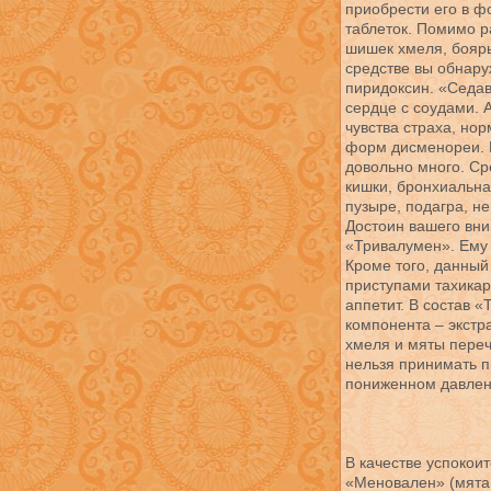
приобрести его в ф
таблеток. Помимо р
шишек хмеля, бояры
средстве вы обнару
пиридоксин. «Седави
сердце с соудами. 
чувства страха, но
форм дисменореи. 
довольно много. Ср
кишки, бронхиальна
пузыре, подагра, н
Достоин вашего вн
«Тривалумен». Ему
Кроме того, данный
приступами тахикар
аппетит. В состав 
компонента – экстр
хмеля и мяты переч
нельзя принимать п
пониженном давлен
В качестве успокои
«Меновален» (мята