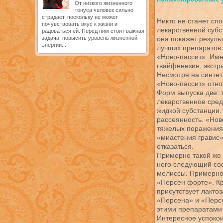
От низкого жизненного
тонуса человек сильно
страдает, поскольку не может
Никто не станет спо
почувствовать вкус к жизни и
лекарственной субс
радоваться ей. Перед ним стоит важная
задача: повысить уровень жизненной
она покажет резуль
энергии...
лучших препаратов 
«Ново-пассит». Им
гвайфенезин, экстр
Несмотря на синте
«Ново-пассит» отно
Форм выпуска две: 
лекарственное средс
жидкой субстанции
рассеянность. «Нов
тяжелых поражения
«миастения гравис»
отказаться.
Примерно такой же 
него следующий сос
мелиссы. Примерно
«Персен форте». Кр
присутствует лакто
«Персена» и «Персе
этими препаратами 
Интересное успокои