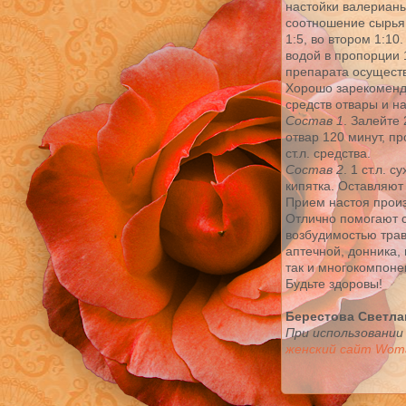
настойки валерианы
соотношение сырья 
1:5, во втором 1:1
водой в пропорции 
препарата осуществ
Хорошо зарекоменд
средств отвары и н
Состав 1
. Залейте 
отвар 120 минут, пр
ст.л. средства.
Состав 2
. 1 ст.л. 
кипятка. Оставляют
Прием настоя произв
Отлично помогают 
возбудимостью трав
аптечной, донника,
так и многокомпоне
Будьте здоровы!
Берестова Светла
При использовании
женский сайт Woma