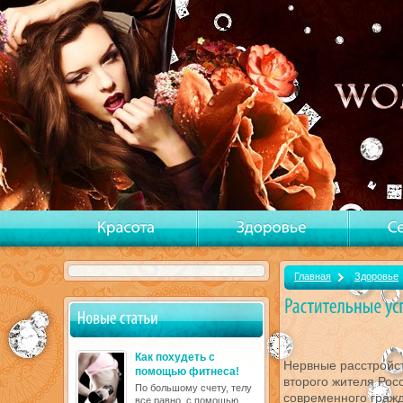
Главная
Здоровье
Как похудеть с
Нервные расстройст
помощью фитнеса!
второго жителя Рос
По большому счету, телу
современного граж
все равно, с помощью