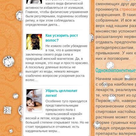
сменяющих друг др
какого вида физической
активности избавляться от излишков.
проникнута
стресса
Главное, чтобы физические упражнения
разрешения. В таки
были регулярными, подчинены особому
собранным. И все ж
ритму, и при этом соблюдалась
определенная диета...
верх над нашим ра
множество успокоит
Как ускорить рост
расшатанную нервн
волос?
отдавать предпочте
Не изжило себя убеждение
антидепрессантам
в том, что в шевелюре
привыкание. У них 
заключены своего рода сила и
них и поговорим.
природный женский магнетизм. Да, в
конце концов, это еще и просто красиво.
А поскольку длинные волосы не
выходят из моды, немало женщин
озабочено вопросом ускорения роста
Начнем наше знаком
волос...
с обзора наиболее 
лекарств, реализуе
Убрать целлюлит
те, что состоят из 
легко!
Первое, что, наверн
Особенно туго приходится
представительницам
произнесении слово
прекрасного пола с
спиртовая настойка
«апельсиновой коркой»
растение может пос
весной и летом, когда наряды в
форме сушеных корн
большей степени открывают тело. Но не
стоит предаваться отчаянью: есть
следуя определенн
кардинальные меры...
препараты валериан