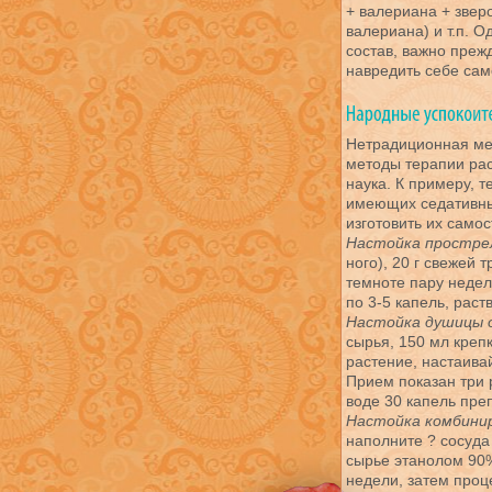
+ валериана + звер
валериана) и т.п. О
состав, важно преж
навредить себе са
Нетрадиционная ме
методы терапии ра
наука. К примеру, 
имеющих седативный
изготовить их само
Настойка простре
ного), 20 г свежей 
темноте пару неде
по 3-5 капель, раств
Настойка душицы о
сырья, 150 мл креп
растение, настаива
Прием показан три р
воде 30 капель пре
Настойка комбини
наполните ? сосуда
сырье этанолом 90%
недели, затем проц