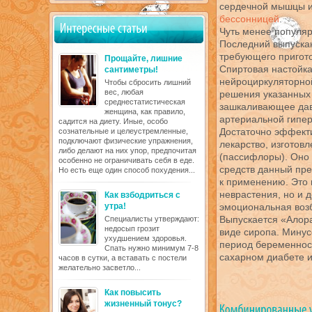
сердечной мышцы и 
бессонницей
.
Чуть менее популяр
Последний выпускаю
требующего пригото
Прощайте, лишние
Спиртовая настойка
сантиметры!
нейроциркуляторно
Чтобы сбросить лишний
вес, любая
решения указанных
среднестатистическая
зашкаливающее дав
женщина, как правило,
артериальной гипер
садится на диету. Иные, особо
Достаточно эффекти
сознательные и целеустремленные,
подключают физические упражнения,
лекарство, изготовл
либо делают на них упор, предпочитая
(пассифлоры). Оно
особенно не ограничивать себя в еде.
средств данный пре
Но есть еще один способ похудения...
к применению. Это 
неврастения, но и 
Как взбодриться с
утра!
эмоциональная возб
Выпускается «Алора
Специалисты утверждают:
недосып грозит
виде сиропа. Минус
ухудшением здоровья.
период беременнос
Спать нужно минимум 7-8
сахарном диабете и
часов в сутки, а вставать с постели
желательно засветло...
Как повысить
жизненный тонус?