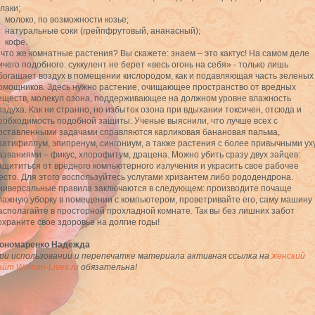
лаки;
молоко, по возможности козье;
натуральные соки (грейпфрутовый, ананасный);
кофе.
 что же комнатные растения? Вы скажете: знаем – это кактус! На самом деле
ичего подобного: суккулент не берет «весь огонь на себя» - только лишь
богащает воздух в помещении кислородом, как и подавляющая часть зеленых
омощников. Здесь нужно растение, очищающее пространство от вредных
еществ, молекул озона, поддерживающее на должном уровне влажность
оздуха. Как ни странно, но избыток озона при вдыхании токсичен, отсюда и
еобходимость подобной защиты. Ученые выяснили, что лучше всех с
оставленными задачами справляются карликовая банановая пальма,
патифиллум, эпипренум, сингониум, а также растения с более привычными ух
азваниями – фикус, хлорофитум, драцена. Можно убить сразу двух зайцев:
ащититься от вредного компьютерного излучения и украсить свое рабочее
есто. Для этого воспользуйтесь услугами хризантем либо рододендрона.
ниверсальные правила заключаются в следующем: производите почаще
лажную уборку в помещении с компьютером, проветривайте его, саму машину
асполагайте в просторной прохладной комнате. Так вы без лишних забот
охраните свое здоровье на долгие годы!
ономаренко Надежда
ри использовании и перепечатке материала активная ссылка на
женский
айт Woman-Lives.ru
обязательна!