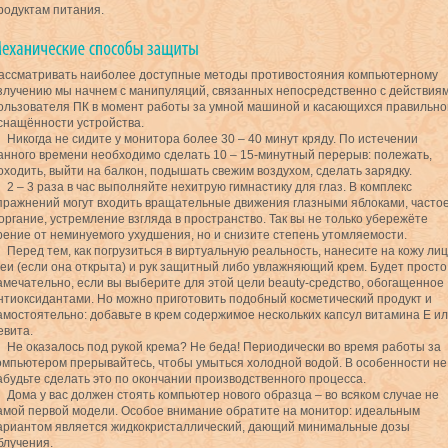
родуктам питания.
ассматривать наиболее доступные методы противостояния компьютерному
злучению мы начнем с манипуляций, связанных непосредственно с действия
ользователя ПК в момент работы за умной машиной и касающихся правильно
снащённости устройства.
Никогда не сидите у монитора более 30 – 40 минут кряду. По истечении
анного времени необходимо сделать 10 – 15-минутный перерыв: полежать,
оходить, выйти на балкон, подышать свежим воздухом, сделать зарядку.
2 – 3 раза в час выполняйте нехитрую гимнастику для глаз. В комплекс
пражнений могут входить вращательные движения глазными яблоками, часто
органие, устремление взгляда в пространство. Так вы не только убережёте
рение от неминуемого ухудшения, но и снизите степень утомляемости.
Перед тем, как погрузиться в виртуальную реальность, нанесите на кожу лиц
еи (если она открыта) и рук защитный либо увлажняющий крем. Будет просто
амечательно, если вы выберите для этой цели beauty-средство, обогащенное
нтиоксидантами. Но можно приготовить подобный косметический продукт и
амостоятельно: добавьте в крем содержимое нескольких капсул витамина Е и
евита.
Не оказалось под рукой крема? Не беда! Периодически во время работы за
омпьютером прерывайтесь, чтобы умыться холодной водой. В особенности не
абудьте сделать это по окончании производственного процесса.
Дома у вас должен стоять компьютер нового образца – во всяком случае не
амой первой модели. Особое внимание обратите на монитор: идеальным
ариантом является жидкокристаллический, дающий минимальные дозы
блучения.