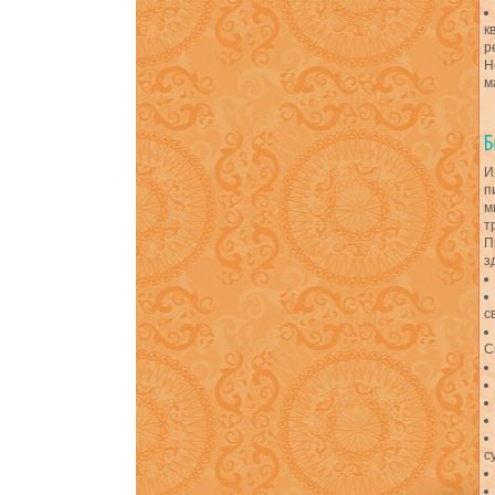
к
р
Н
м
И
п
м
т
П
з
с
С
с