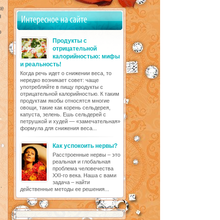
ке
я
о
Продукты с
отрицательной
калорийностью: мифы
и реальность!
Когда речь идет о снижении веса, то
нередко возникает совет: чаще
употребляйте в пищу продукты с
отрицательной калорийностью. К таким
продуктам якобы относятся многие
овощи, такие как корень сельдерея,
капуста, зелень. Ешь сельдерей с
петрушкой и худей — «замечательная»
формула для снижения веса...
Как успокоить нервы?
Расстроенные нервы – это
реальная и глобальная
проблема человечества
XXI-го века. Наша с вами
задача – найти
.
действенные методы ее решения...