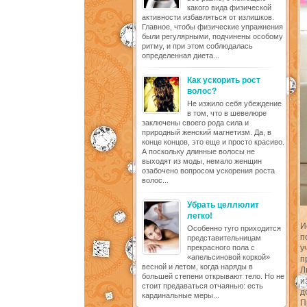
какого вида физической
активности избавляться от излишков.
Главное, чтобы физические упражнения
были регулярными, подчинены особому
ритму, и при этом соблюдалась
определенная диета...
Как ускорить рост
волос?
Не изжило себя убеждение
в том, что в шевелюре
заключены своего рода сила и
природный женский магнетизм. Да, в
конце концов, это еще и просто красиво.
А поскольку длинные волосы не
выходят из моды, немало женщин
озабочено вопросом ускорения роста
волос...
Убрать целлюлит
легко!
И
Особенно туго приходится
п
представительницам
прекрасного пола с
у
«апельсиновой коркой»
п
весной и летом, когда наряды в
Л
большей степени открывают тело. Но не
и
стоит предаваться отчаянью: есть
д
кардинальные меры...
П