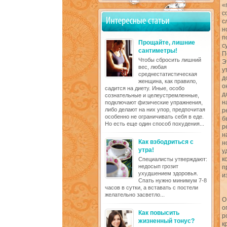
«
с
с
н
п
Прощайте, лишние
с
сантиметры!
П
Чтобы сбросить лишний
Э
вес, любая
у
среднестатистическая
д
женщина, как правило,
о
садится на диету. Иные, особо
д
сознательные и целеустремленные,
н
подключают физические упражнения,
либо делают на них упор, предпочитая
р
особенно не ограничивать себя в еде.
б
Но есть еще один способ похудения...
р
н
Как взбодриться с
н
утра!
у
к
Специалисты утверждают:
недосып грозит
п
ухудшением здоровья.
и
Спать нужно минимум 7-8
часов в сутки, а вставать с постели
желательно засветло...
О
о
Как повысить
р
жизненный тонус?
к