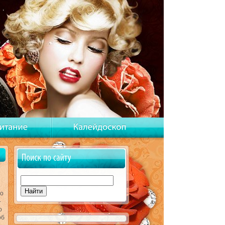
но
-
о
об