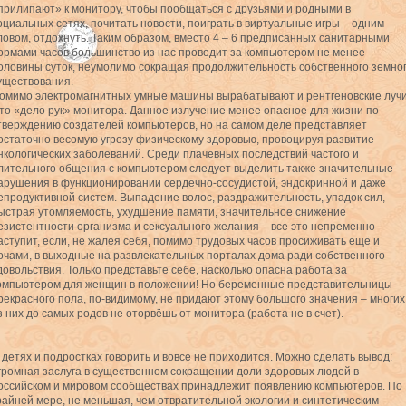
прилипают» к монитору, чтобы пообщаться с друзьями и родными в
оциальных сетях, почитать новости, поиграть в виртуальные игры – одним
ловом, отдохнуть. Таким образом, вместо 4 – 6 предписанных санитарными
ормами часов большинство из нас проводит за компьютером не менее
оловины суток, неумолимо сокращая продолжительность собственного земно
уществования.
омимо электромагнитных умные машины вырабатывают и рентгеновские лучи
то «дело рук» монитора. Данное излучение менее опасное для жизни по
тверждению создателей компьютеров, но на самом деле представляет
остаточно весомую угрозу физическому здоровью, провоцируя развитие
нкологических заболеваний. Среди плачевных последствий частого и
лительного общения с компьютером следует выделить также значительные
арушения в функционировании сердечно-сосудистой, эндокринной и даже
епродуктивной систем. Выпадение волос, раздражительность, упадок сил,
ыстрая утомляемость, ухудшение памяти, значительное снижение
езистентности организма и сексуального желания – все это непременно
аступит, если, не жалея себя, помимо трудовых часов просиживать ещё и
очами, в выходные на развлекательных порталах дома ради собственного
довольствия. Только представьте себе, насколько опасна работа за
омпьютером для женщин в положении! Но беременные представительницы
рекрасного пола, по-видимому, не придают этому большого значения – многих
з них до самых родов не оторвёшь от монитора (работа не в счет).
 детях и подростках говорить и вовсе не приходится. Можно сделать вывод:
громная заслуга в существенном сокращении доли здоровых людей в
оссийском и мировом сообществах принадлежит появлению компьютеров. По
райней мере, не меньшая, чем отвратительной экологии и синтетическим