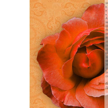
ш
А
н
о
п
в
в
н
п
с
н
з
м
У
в
р
с
П
П
с