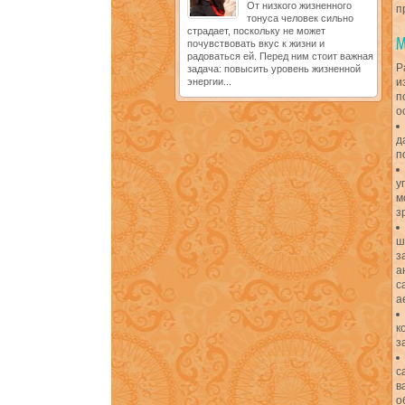
От низкого жизненного
п
тонуса человек сильно
страдает, поскольку не может
почувствовать вкус к жизни и
радоваться ей. Перед ним стоит важная
Р
задача: повысить уровень жизненной
энергии...
и
п
о
д
п
у
м
з
ш
з
а
с
а
к
з
с
в
о