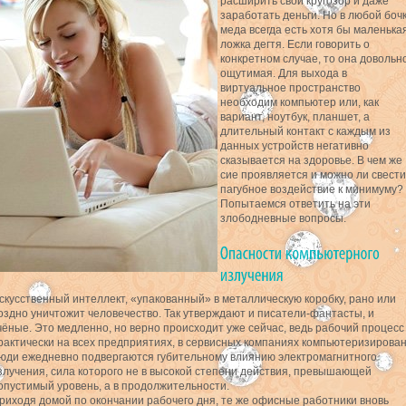
расширить свой кругозор и даже
заработать деньги. Но в любой боч
меда всегда есть хотя бы маленька
ложка дегтя. Если говорить о
конкретном случае, то она довольн
ощутимая. Для выхода в
виртуальное пространство
необходим компьютер или, как
вариант, ноутбук, планшет, а
длительный контакт с каждым из
данных устройств негативно
сказывается на здоровье. В чем же
сие проявляется и можно ли свести
пагубное воздействие к минимуму?
Попытаемся ответить на эти
злободневные вопросы.
скусственный интеллект, «упакованный» в металлическую коробку, рано или
оздно уничтожит человечество. Так утверждают и писатели-фантасты, и
чёные. Это медленно, но верно происходит уже сейчас, ведь рабочий процесс
рактически на всех предприятиях, в сервисных компаниях компьютеризирован
юди ежедневно подвергаются губительному влиянию электромагнитного
злучения, сила которого не в высокой степени действия, превышающей
опустимый уровень, а в продолжительности.
риходя домой по окончании рабочего дня, те же офисные работники вновь