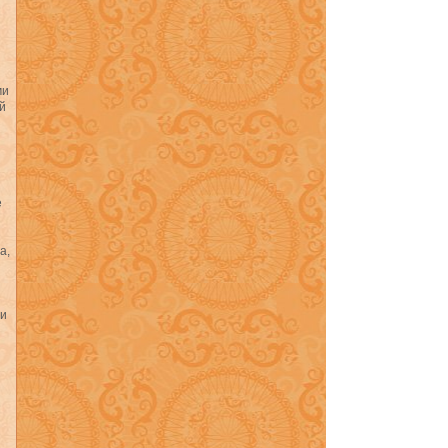
ми
й
е
а,
ли