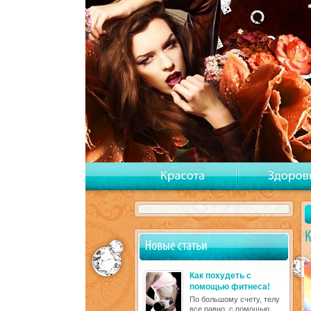
Как похудеть с
помощью фитнеса!
По большому счету, телу
все равно, с помощью