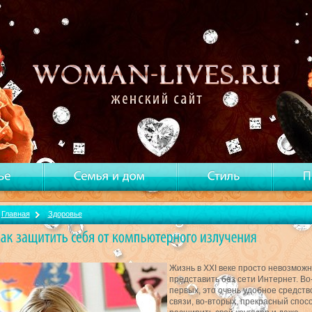
Главная
Здоровье
Жизнь в XXI веке просто невозмож
представить без сети Интернет. Во
первых, это очень удобное средств
связи, во-вторых, прекрасный спос