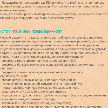
Независимо от того, какой у вас ПК, приобретите в обязательном порядке
варцевый фильтр, заметно снижающий интенсивность электромагнитных и
ентгеновских лучей.
е станете пренебрегать вышеприведенными советами – обеспечите себе хот
аломальскую защиту при контакте с железным другом.
х можно разделить на две категории: употребление конкретных продуктов
итания и размещение радом с компьютером комнатных растений, способных
инимизировать вредное электромагнитное излучение. И то, и другое не
ребует чрезвычайных денежных затрат, а пользу принесет весьма ощутимую.
родукты, нейтрализующие опасное влияние компьютерного излучения на
доровья, должны отвечать следующим важным требованиям:
содержать много витаминов, главным образом, А, Е, С;
содержать большое количество веществ, обладающих антиоксидантными
войствами;
содержать элементы, очищающие клетки тела от токсинов.
юда можно отнести:
свежие фрукты (яблоки, бананы, папайя, апельсины);
овощи и зелень (сельдерей, капуста, чеснок, зеленый лук);
ягоды (голубика, черника, клюква, виноград, земляника);
морепродукты и рыба, богатые астаксантином;
морскую капусту, в составе которой присутствуют борцы с радиоактивными
убстанциями – гидрофильные коллоиды;
зеленый чай – первый враг свободных радикалов;
зеленый горошек и вообще бобовые, выводящие за пределы организма